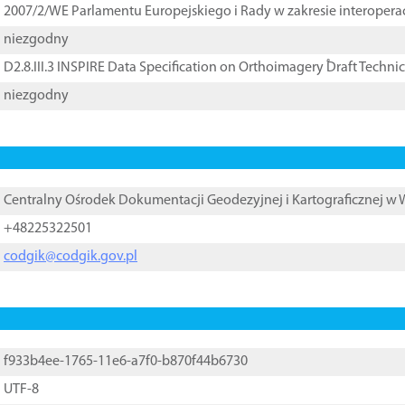
2007/2/WE Parlamentu Europejskiego i Rady w zakresie interopera
niezgodny
D2.8.III.3 INSPIRE Data Specification on Orthoimagery ֠Draft Techni
niezgodny
Centralny Ośrodek Dokumentacji Geodezyjnej i Kartograficznej w
+48225322501
codgik@codgik.gov.pl
f933b4ee-1765-11e6-a7f0-b870f44b6730
UTF-8