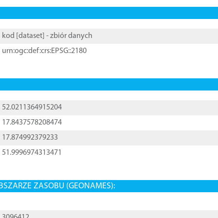
kod [
dataset
] - zbiór danych
urn:ogc:def:crs:EPSG::2180
52.0211364915204
17.8437578208474
17.874992379233
51.9996974313471
BSZARZE ZASOBU (GEONAMES):
3096412