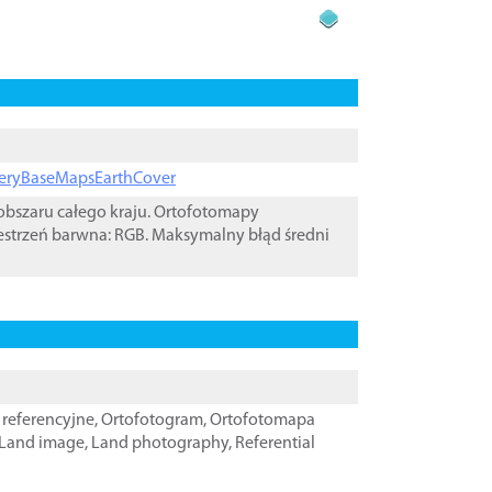
ageryBaseMapsEarthCover
bszaru całego kraju. Ortofotomapy
estrzeń barwna: RGB. Maksymalny błąd średni
referencyjne
,
Ortofotogram
,
Ortofotomapa
Land image
,
Land photography
,
Referential