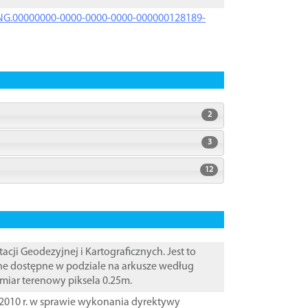
PRNG.00000000-0000-0000-0000-000000128189-
2
3
12
i Geodezyjnej i Kartograficznych. Jest to
ane dostępne w podziale na arkusze według
zmiar terenowy piksela 0.25m.
2010 r. w sprawie wykonania dyrektywy