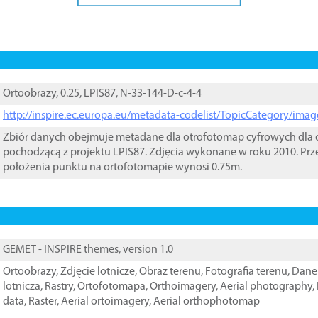
Ortoobrazy, 0.25, LPIS87, N-33-144-D-c-4-4
http://inspire.ec.europa.eu/metadata-codelist/TopicCategory/im
Zbiór danych obejmuje metadane dla otrofotomap cyfrowych dla o
pochodzącą z projektu LPIS87. Zdjęcia wykonane w roku 2010. Prz
położenia punktu na ortofotomapie wynosi 0.75m.
GEMET - INSPIRE themes, version 1.0
Ortoobrazy
,
Zdjęcie lotnicze
,
Obraz terenu
,
Fotografia terenu
,
Dane 
lotnicza
,
Rastry
,
Ortofotomapa
,
Orthoimagery
,
Aerial photography
,
data
,
Raster
,
Aerial ortoimagery
,
Aerial orthophotomap