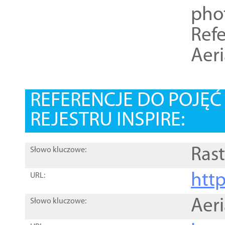
pho
Refe
Aer
REFERENCJE DO POJĘ
REJESTRU INSPIRE:
Rast
Słowo kluczowe:
htt
URL:
Aer
Słowo kluczowe: