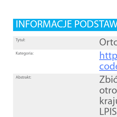
INFORMACJE PODSTA
Orto
Tytuł:
http
Kategoria:
cod
Zbi
Abstrakt:
otr
kra
LPI