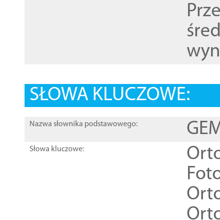
Prz
śre
wyn
SŁOWA KLUCZOWE:
GEME
Nazwa słownika podstawowego:
Ort
Słowa kluczowe:
Foto
Ort
Ort