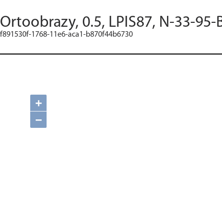
Ortoobrazy, 0.5, LPIS87, N-33-95-
f891530f-1768-11e6-aca1-b870f44b6730
+
−