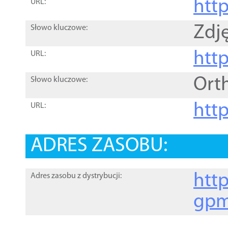
htt
URL:
Zdję
Słowo kluczowe:
htt
URL:
Ort
Słowo kluczowe:
http
URL:
ADRES ZASOBU:
http
Adres zasobu z dystrybucji:
gpm