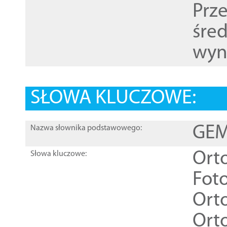
Prz
śre
wyn
SŁOWA KLUCZOWE:
GEME
Nazwa słownika podstawowego:
Ort
Słowa kluczowe:
Foto
Ort
Ort