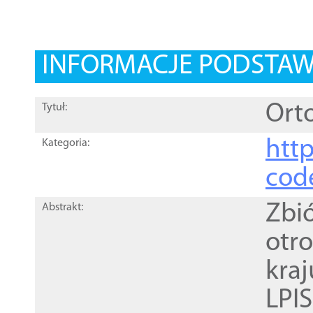
INFORMACJE PODSTA
Orto
Tytuł:
http
Kategoria:
cod
Zbi
Abstrakt:
otr
kra
LPI