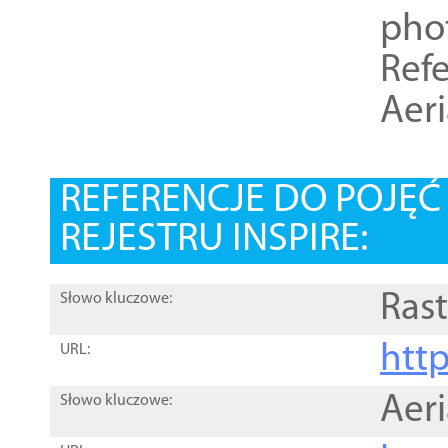
pho
Refe
Aer
REFERENCJE DO POJĘ
REJESTRU INSPIRE:
Rast
Słowo kluczowe:
htt
URL:
Aer
Słowo kluczowe: