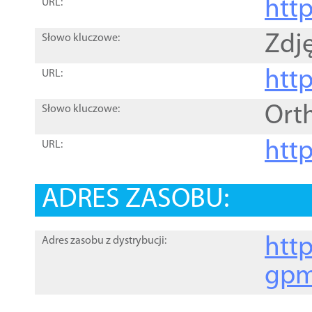
htt
URL:
Zdję
Słowo kluczowe:
htt
URL:
Ort
Słowo kluczowe:
http
URL:
ADRES ZASOBU:
http
Adres zasobu z dystrybucji:
gpm