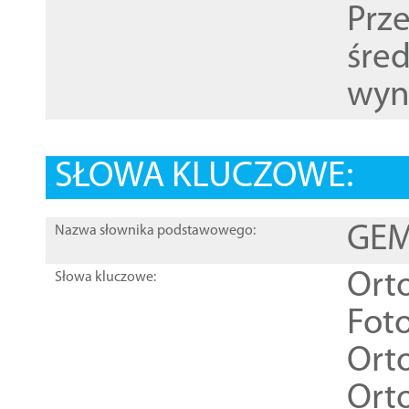
Prz
śre
wyn
SŁOWA KLUCZOWE:
GEME
Nazwa słownika podstawowego:
Ort
Słowa kluczowe:
Foto
Ort
Ort