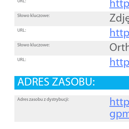
htt
URL:
Zdję
Słowo kluczowe:
htt
URL:
Ort
Słowo kluczowe:
http
URL:
ADRES ZASOBU:
http
Adres zasobu z dystrybucji:
gpm