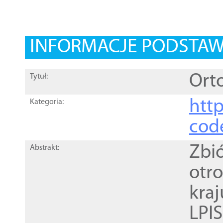
INFORMACJE PODSTA
Orto
Tytuł:
http
Kategoria:
cod
Zbi
Abstrakt:
otr
kra
LPI