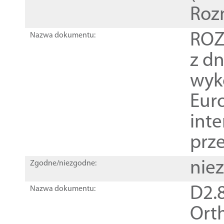
Roz
ROZ
Nazwa dokumentu:
z dn
wyk
Euro
inte
prz
nie
Zgodne/niezgodne:
D2.8
Nazwa dokumentu:
Orth