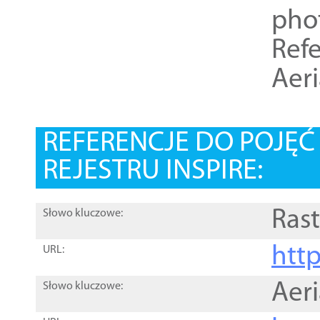
pho
Refe
Aer
REFERENCJE DO POJĘ
REJESTRU INSPIRE:
Rast
Słowo kluczowe:
htt
URL:
Aer
Słowo kluczowe: