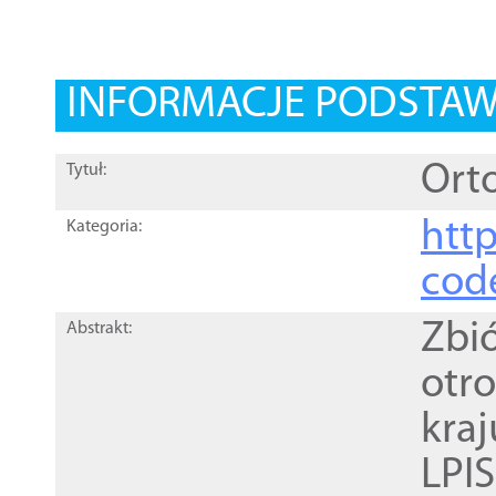
INFORMACJE PODSTA
Orto
Tytuł:
http
Kategoria:
cod
Zbi
Abstrakt:
otr
kra
LPI