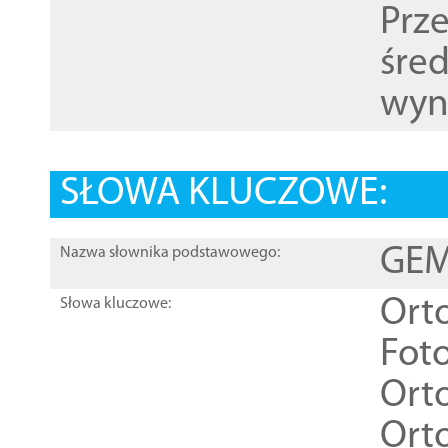
Prz
śre
wyn
SŁOWA KLUCZOWE:
GEME
Nazwa słownika podstawowego:
Ort
Słowa kluczowe:
Foto
Ort
Ort