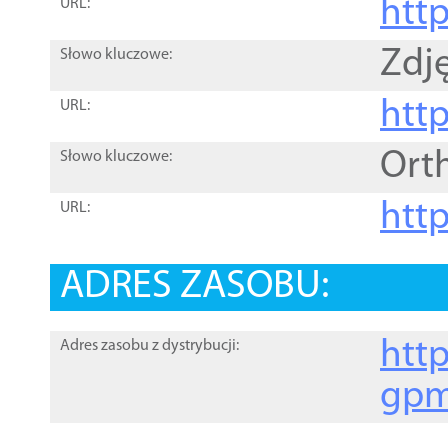
htt
URL:
Zdję
Słowo kluczowe:
htt
URL:
Ort
Słowo kluczowe:
http
URL:
ADRES ZASOBU:
http
Adres zasobu z dystrybucji:
gpm