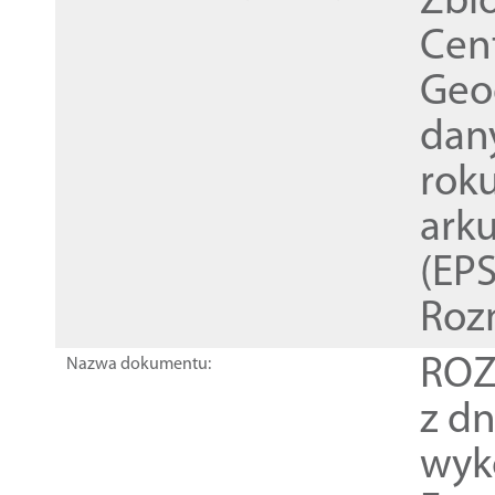
Zbi
Cen
Geod
dan
rok
ark
(EPS
Roz
ROZ
Nazwa dokumentu:
z dn
wyk