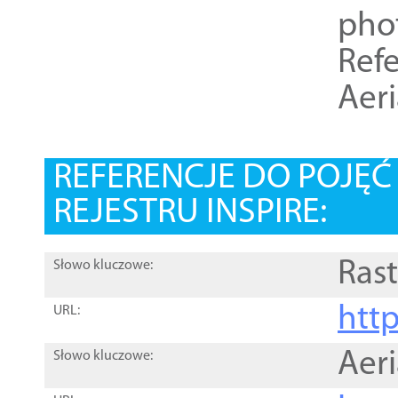
pho
Refe
Aer
REFERENCJE DO POJĘ
REJESTRU INSPIRE:
Rast
Słowo kluczowe:
htt
URL:
Aer
Słowo kluczowe: