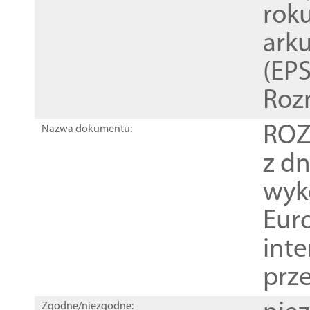
rok
ark
(EPS
Roz
ROZ
Nazwa dokumentu:
z dn
wyk
Euro
inte
prz
Zgodne/niezgodne: