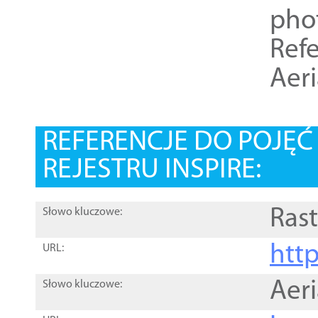
pho
Refe
Aer
REFERENCJE DO POJĘ
REJESTRU INSPIRE:
Rast
Słowo kluczowe:
htt
URL:
Aer
Słowo kluczowe: