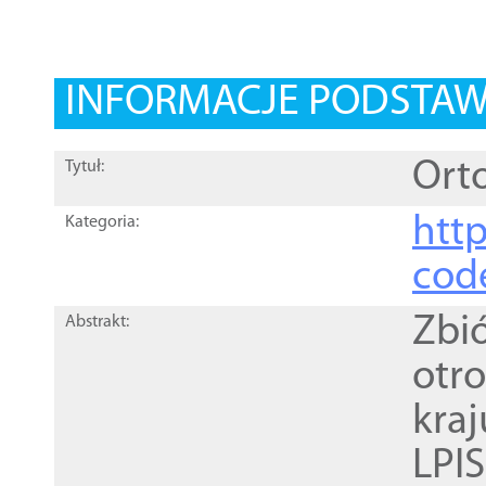
INFORMACJE PODSTA
Orto
Tytuł:
http
Kategoria:
cod
Zbi
Abstrakt:
otr
kra
LPI