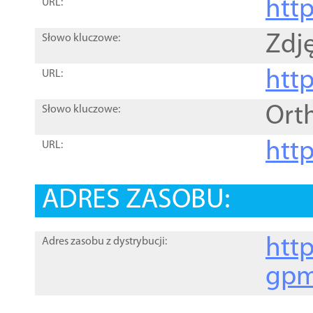
htt
URL:
Zdję
Słowo kluczowe:
htt
URL:
Ort
Słowo kluczowe:
http
URL:
ADRES ZASOBU:
http
Adres zasobu z dystrybucji:
gpm