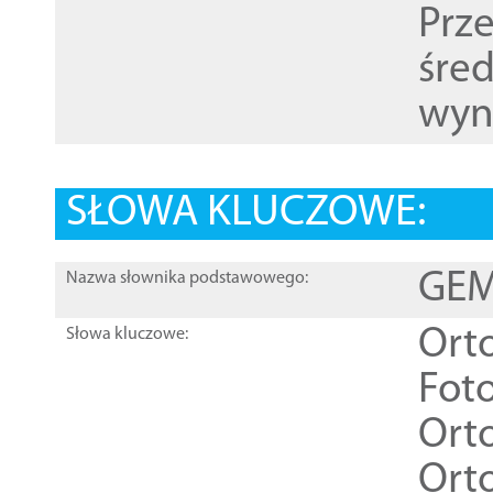
Prz
śre
wyn
SŁOWA KLUCZOWE:
GEME
Nazwa słownika podstawowego:
Ort
Słowa kluczowe:
Foto
Ort
Ort