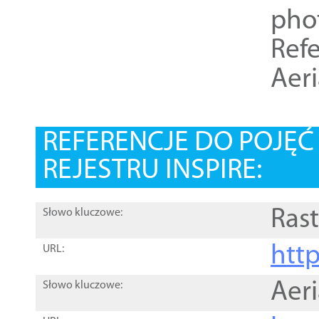
pho
Refe
Aer
REFERENCJE DO POJĘ
REJESTRU INSPIRE:
Rast
Słowo kluczowe:
htt
URL:
Aer
Słowo kluczowe: