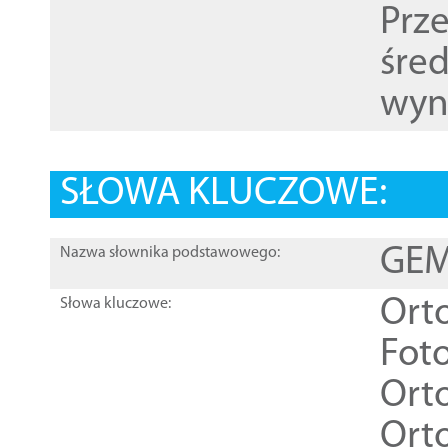
Prz
śre
wyn
SŁOWA KLUCZOWE:
GEME
Nazwa słownika podstawowego:
Ort
Słowa kluczowe:
Foto
Ort
Ort