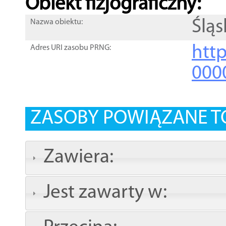
Obiekt fizjograficzny:
Śląs
Nazwa obiektu:
http
Adres URI zasobu PRNG:
000
ZASOBY POWIĄZANE T
Zawiera:
Jest zawarty w: