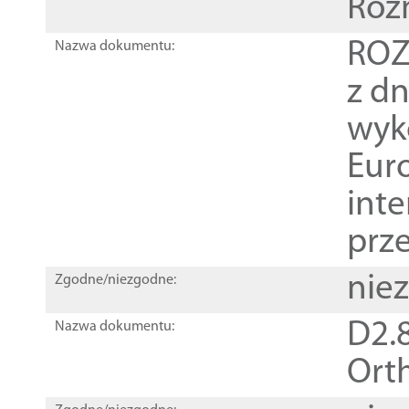
Roz
ROZ
Nazwa dokumentu:
z dn
wyk
Euro
inte
prz
nie
Zgodne/niezgodne:
D2.8
Nazwa dokumentu:
Orth