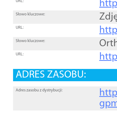
htt
URL:
Zdję
Słowo kluczowe:
htt
URL:
Ort
Słowo kluczowe:
http
URL:
ADRES ZASOBU:
http
Adres zasobu z dystrybucji:
gpm