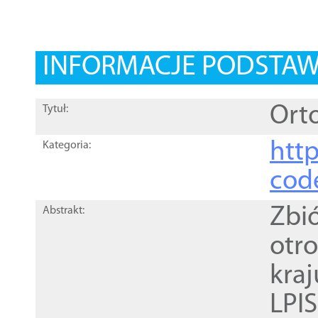
INFORMACJE PODSTA
Orto
Tytuł:
http
Kategoria:
cod
Zbi
Abstrakt:
otr
kra
LPI