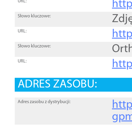
htt
URL:
Zdję
Słowo kluczowe:
htt
URL:
Ort
Słowo kluczowe:
http
URL:
ADRES ZASOBU:
http
Adres zasobu z dystrybucji:
gpm