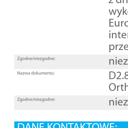
z dn
wyk
Euro
inte
prz
nie
Zgodne/niezgodne:
D2.8
Nazwa dokumentu:
Orth
nie
Zgodne/niezgodne: