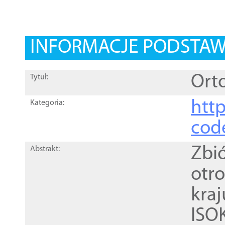
INFORMACJE PODSTA
Orto
Tytuł:
http
Kategoria:
cod
Zbi
Abstrakt:
otr
kra
ISO