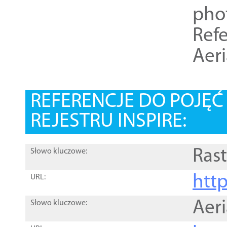
pho
Refe
Aer
REFERENCJE DO POJĘ
REJESTRU INSPIRE:
Rast
Słowo kluczowe:
htt
URL:
Aer
Słowo kluczowe: