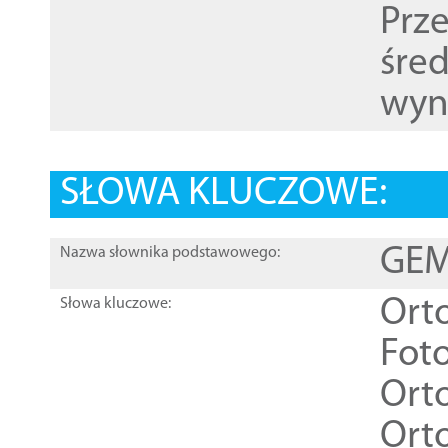
Prz
śre
wyn
SŁOWA KLUCZOWE:
GEME
Nazwa słownika podstawowego:
Ort
Słowa kluczowe:
Foto
Ort
Ort