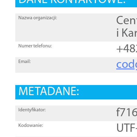
DANE KONTAKTOWE:
Cen
Nazwa organizacji:
i Ka
+48
Numer telefonu:
cod
Email:
METADANE:
f71
Identyfikator:
UTF
Kodowanie: