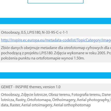
Ortoobrazy, 0.5, LPIS180, N-33-95-C-c-1-1
http://inspire.ec.europa.eu/metadata-codelist/TopicCategory/im
Zbiór danych obejmuje metadane dla otrofotomap cyfrowych dla o
pochodzącą z projektu LPIS180. Zdjęcia wykonane w roku 2005. Pr
położenia punktu na ortofotomapie wynosi 1.50m.
GEMET - INSPIRE themes, version 1.0
Ortoobrazy
,
Zdjęcie lotnicze
,
Obraz terenu
,
Fotografia terenu
,
Dane 
lotnicza
,
Rastry
,
Ortofotomapa
,
Orthoimagery
,
Aerial photography
,
data
,
Raster
,
Aerial ortoimagery
,
Aerial orthophotomap