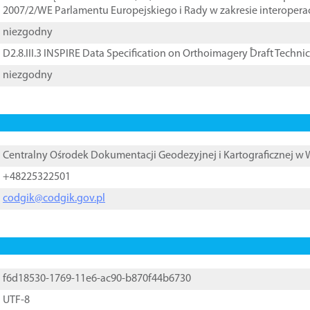
2007/2/WE Parlamentu Europejskiego i Rady w zakresie interopera
niezgodny
D2.8.III.3 INSPIRE Data Specification on Orthoimagery ֠Draft Techni
niezgodny
Centralny Ośrodek Dokumentacji Geodezyjnej i Kartograficznej w
+48225322501
codgik@codgik.gov.pl
f6d18530-1769-11e6-ac90-b870f44b6730
UTF-8