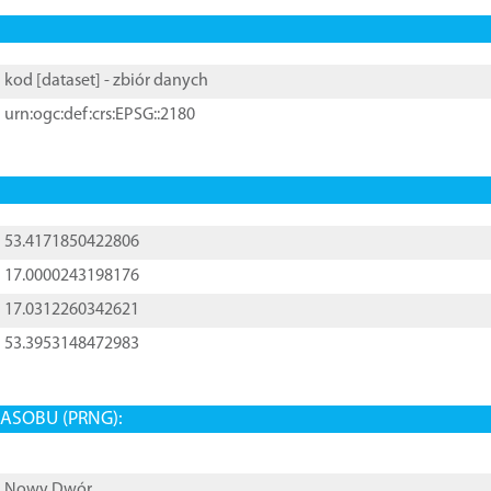
kod [
dataset
] - zbiór danych
urn:ogc:def:crs:EPSG::2180
53.4171850422806
17.0000243198176
17.0312260342621
53.3953148472983
ASOBU (PRNG):
Nowy Dwór