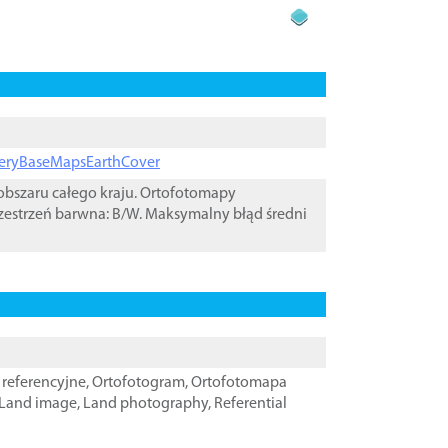
ageryBaseMapsEarthCover
bszaru całego kraju. Ortofotomapy
zestrzeń barwna: B/W. Maksymalny błąd średni
referencyjne
,
Ortofotogram
,
Ortofotomapa
Land image
,
Land photography
,
Referential