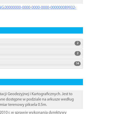
PRNG.00000000-0000-0000-0000-000000089932-
2
2
14
i Geodezyjnej i Kartograficznych. Jest to
Dane dostępne w podziale na arkusze według
zmiar terenowy piksela 0.5m.
2010 r. w sprawie wykonania dyrektywy