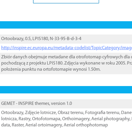
Ortoobrazy, 0.5, LPIS180, N-33-95-B-d-3-4
http://inspire.ec.europa.eu/metadata-codelist/TopicCategory/im
Zbiór danych obejmuje metadane dla otrofotomap cyfrowych dla o
pochodzącą z projektu LPIS180. Zdjęcia wykonane w roku 2005. Pr
położenia punktu na ortofotomapie wynosi 1.50m.
GEMET - INSPIRE themes, version 1.0
Ortoobrazy
,
Zdjęcie lotnicze
,
Obraz terenu
,
Fotografia terenu
,
Dane 
lotnicza
,
Rastry
,
Ortofotomapa
,
Orthoimagery
,
Aerial photography
,
data
,
Raster
,
Aerial ortoimagery
,
Aerial orthophotomap