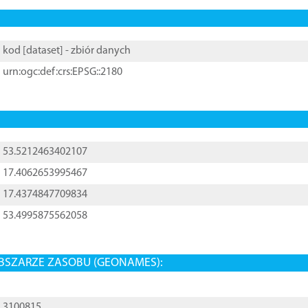
kod [
dataset
] - zbiór danych
urn:ogc:def:crs:EPSG::2180
53.5212463402107
17.4062653995467
17.4374847709834
53.4995875562058
BSZARZE ZASOBU (GEONAMES):
3100815