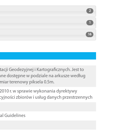
2
1
16
i Geodezyjnej i Kartograficznych. Jest to
Dane dostępne w podziale na arkusze według
zmiar terenowy piksela 0.5m.
2010 r. w sprawie wykonania dyrektywy
cyjności zbiorów i usług danych przestrzennych
cal Guidelines