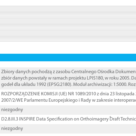
Zbiory danych pochodzą z zasobu Centralnego Ośrodka Dokumentacj
zbiór danych powstały w ramach projektu LPIS180, w roku 2005. 
godeł dla układu 1992 (EPSG:2180). Moduł archiwizacji: 1:5000. Ro
ROZPORZĄDZENIE KOMISJI (UE) NR 1089/2010 z dnia 23 listopada 
2007/2/WE Parlamentu Europejskiego i Rady w zakresie interopera
niezgodny
D2.8.III.3 INSPIRE Data Specification on Orthoimagery ֠Draft Techni
niezgodny