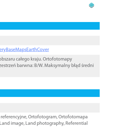
ageryBaseMapsEarthCover
bszaru całego kraju. Ortofotomapy
zestrzeń barwna: B/W. Maksymalny błąd średni
referencyjne
,
Ortofotogram
,
Ortofotomapa
Land image
,
Land photography
,
Referential