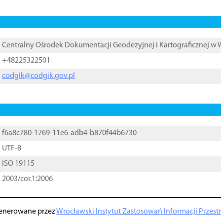
Centralny Ośrodek Dokumentacji Geodezyjnej i Kartograficznej w
+48225322501
codgik@codgik.gov.pl
f6a8c780-1769-11e6-adb4-b870f44b6730
UTF-8
ISO 19115
2003/cor.1:2006
enerowane przez
Wrocławski Instytut Zastosowań Informacji Przestrz