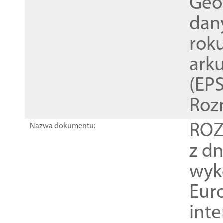
Geod
dan
rok
ark
(EPS
Roz
ROZ
Nazwa dokumentu:
z dn
wyk
Euro
inte