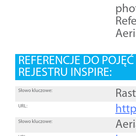
pho
Refe
Aer
REFERENCJE DO POJĘ
REJESTRU INSPIRE:
Rast
Słowo kluczowe:
htt
URL:
Aer
Słowo kluczowe: