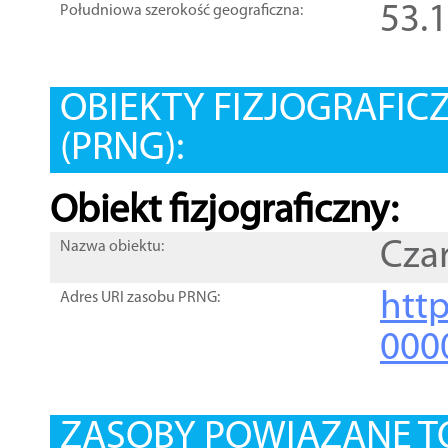
53.
Południowa szerokość geograficzna:
OBIEKTY FIZJOGRAFIC
(PRNG):
Obiekt fizjograficzny:
Czar
Nazwa obiektu:
http
Adres URI zasobu PRNG:
000
ZASOBY POWIĄZANE T