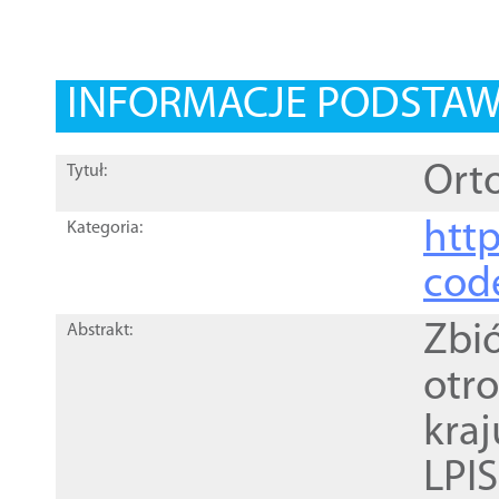
INFORMACJE PODSTA
Orto
Tytuł:
http
Kategoria:
cod
Zbi
Abstrakt:
otr
kra
LPI