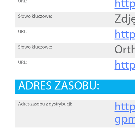
htt
URL:
Zdję
Słowo kluczowe:
htt
URL:
Ort
Słowo kluczowe:
http
URL:
ADRES ZASOBU:
http
Adres zasobu z dystrybucji:
gpm