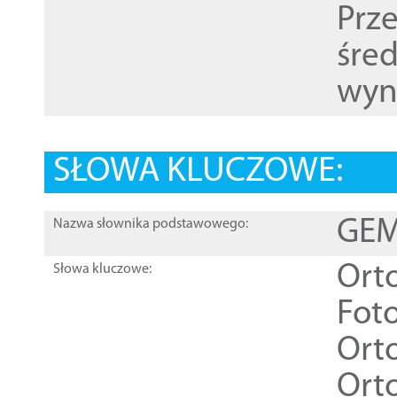
Prz
śre
wyn
SŁOWA KLUCZOWE:
GEME
Nazwa słownika podstawowego:
Ort
Słowa kluczowe:
Foto
Ort
Ort