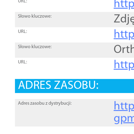
htt
URL:
Zdję
Słowo kluczowe:
htt
URL:
Ort
Słowo kluczowe:
http
URL:
ADRES ZASOBU:
http
Adres zasobu z dystrybucji:
gpm