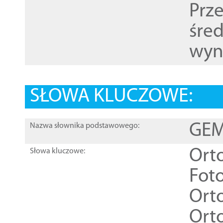
Prz
śre
wyn
SŁOWA KLUCZOWE:
GEME
Nazwa słownika podstawowego:
Ort
Słowa kluczowe:
Foto
Ort
Ort