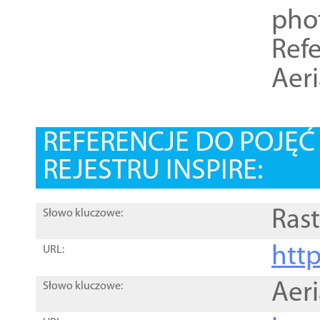
pho
Refe
Aer
REFERENCJE DO POJĘ
REJESTRU INSPIRE:
Rast
Słowo kluczowe:
htt
URL:
Aer
Słowo kluczowe: