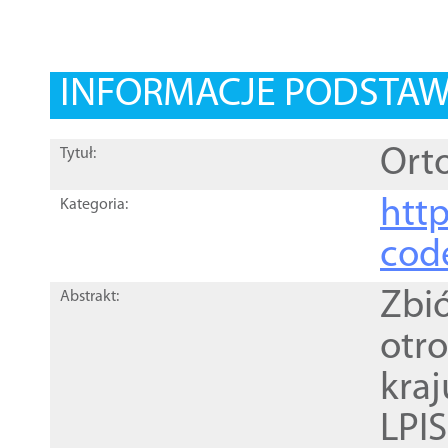
INFORMACJE PODSTA
Orto
Tytuł:
http
Kategoria:
cod
Zbi
Abstrakt:
otr
kra
LPI