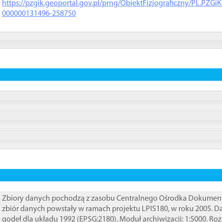
https://pzgik.geoportal.gov.pl/prng/ObiektFizjograficzny/PL.PZG
000000131496-258750
Zbiory danych pochodzą z zasobu Centralnego Ośrodka Dokumentacj
zbiór danych powstały w ramach projektu LPIS180, w roku 2005. 
godeł dla układu 1992 (EPSG:2180). Moduł archiwizacji: 1:5000. Ro