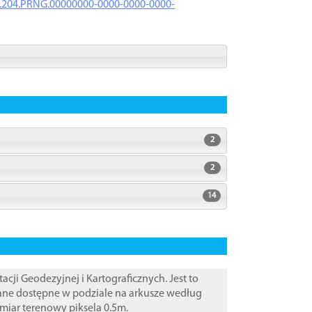
iK.204.PRNG.00000000-0000-0000-0000-
2
2
14
i Geodezyjnej i Kartograficznych. Jest to
Dane dostępne w podziale na arkusze według
zmiar terenowy piksela 0.5m.