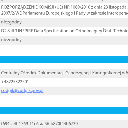
ROZPORZĄDZENIE KOMISJI (UE) NR 1089/2010 z dnia 23 listopada 
2007/2/WE Parlamentu Europejskiego i Rady w zakresie interopera
niezgodny
D2.8.III.3 INSPIRE Data Specification on Orthoimagery ֠Draft Techni
niezgodny
Centralny Ośrodek Dokumentacji Geodezyjnej i Kartograficznej w
+48225322501
codgik@codgik.gov.pl
f694ca4f-1769-11e6-aa56-b870f44b6730