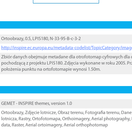
Ortoobrazy, 0.5, LPIS180, N-33-95-B-c-3-2
http://inspire.ec.europa.eu/metadata-codelist/TopicCategory/im
Zbiór danych obejmuje metadane dla otrofotomap cyfrowych dla o
pochodzącą z projektu LPIS180. Zdjęcia wykonane w roku 2005. Pr
położenia punktu na ortofotomapie wynosi 1.50m.
GEMET - INSPIRE themes, version 1.0
Ortoobrazy
,
Zdjęcie lotnicze
,
Obraz terenu
,
Fotografia terenu
,
Dane 
lotnicza
,
Rastry
,
Ortofotomapa
,
Orthoimagery
,
Aerial photography
,
data
,
Raster
,
Aerial ortoimagery
,
Aerial orthophotomap