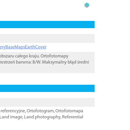
ageryBaseMapsEarthCover
bszaru całego kraju. Ortofotomapy
zestrzeń barwna: B/W. Maksymalny błąd średni
referencyjne
,
Ortofotogram
,
Ortofotomapa
Land image
,
Land photography
,
Referential