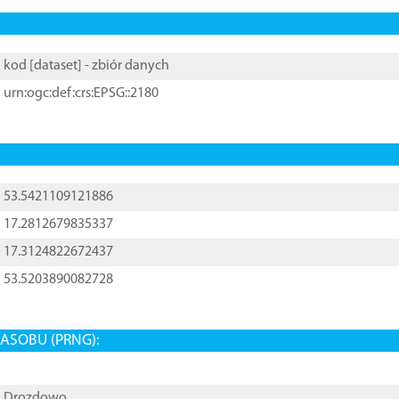
kod [
dataset
] - zbiór danych
urn:ogc:def:crs:EPSG::2180
53.5421109121886
17.2812679835337
17.3124822672437
53.5203890082728
ASOBU (PRNG):
Drozdowo