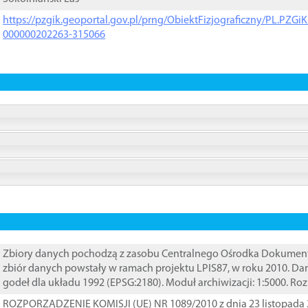
https://pzgik.geoportal.gov.pl/prng/ObiektFizjograficzny/PL.PZG
000000202263-315066
Zbiory danych pochodzą z zasobu Centralnego Ośrodka Dokumentacj
zbiór danych powstały w ramach projektu LPIS87, w roku 2010. D
godeł dla układu 1992 (EPSG:2180). Moduł archiwizacji: 1:5000. Ro
ROZPORZĄDZENIE KOMISJI (UE) NR 1089/2010 z dnia 23 listopada 