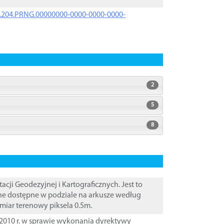
iK.204.PRNG.00000000-0000-0000-0000-
2
5
8
i Geodezyjnej i Kartograficznych. Jest to
ane dostępne w podziale na arkusze według
zmiar terenowy piksela 0.5m.
2010 r. w sprawie wykonania dyrektywy