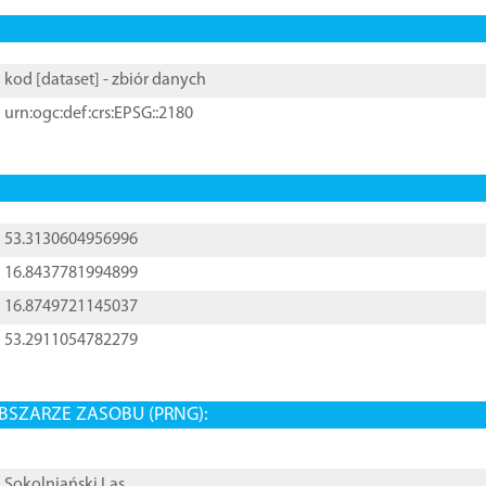
kod [
dataset
] - zbiór danych
urn:ogc:def:crs:EPSG::2180
53.3130604956996
16.8437781994899
16.8749721145037
53.2911054782279
BSZARZE ZASOBU (PRNG):
Sokolniański Las