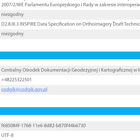
2007/2/WE Parlamentu Europejskiego i Rady w zakresie interopera
niezgodny
D2.8.III.3 INSPIRE Data Specification on Orthoimagery ֠Draft Techni
niezgodny
Centralny Ośrodek Dokumentacji Geodezyjnej i Kartograficznej w
+48225322501
codgik@codgik.gov.pl
f685084f-1768-11e6-8d82-b870f44b6730
UTF-8