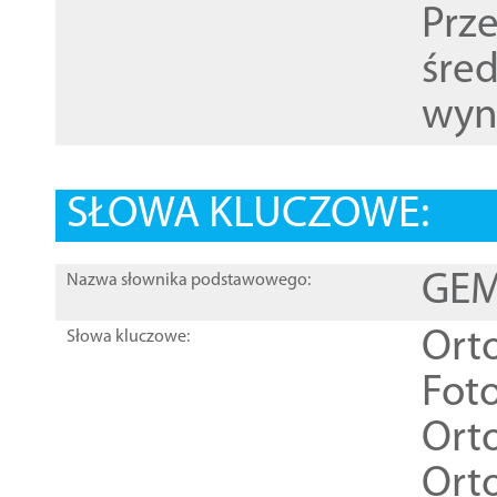
Prz
śre
wyn
SŁOWA KLUCZOWE:
GEME
Nazwa słownika podstawowego:
Ort
Słowa kluczowe:
Foto
Ort
Ort