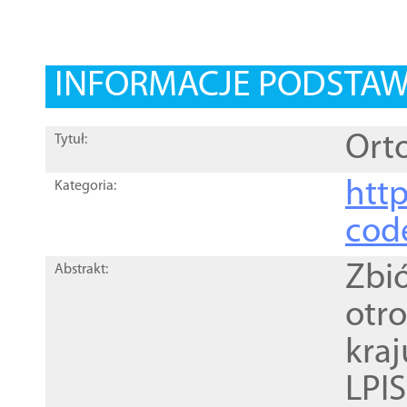
INFORMACJE PODSTA
Orto
Tytuł:
http
Kategoria:
cod
Zbi
Abstrakt:
otr
kra
LPI