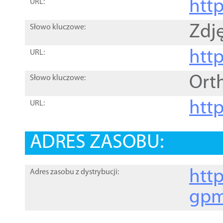
htt
URL:
Zdję
Słowo kluczowe:
htt
URL:
Ort
Słowo kluczowe:
http
URL:
ADRES ZASOBU:
http
Adres zasobu z dystrybucji:
gpm