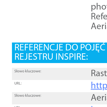
pho
Refe
Aer
REFERENCJE DO POJĘ
REJESTRU INSPIRE:
Rast
Słowo kluczowe:
htt
URL:
Aer
Słowo kluczowe: