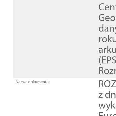
Cen
Geod
dan
rok
ark
(EPS
Roz
ROZ
Nazwa dokumentu:
z dn
wyk