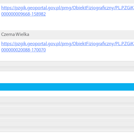
https://pzgik.geoportal.gov.pl/prng/ObiektFizjograficzny/PL.PZG
000000009668-158982
Czerna Wielka
https://pzgik.geoportal.gov.pl/prng/ObiektFizjograficzny/PL.PZG
000000020088-170070