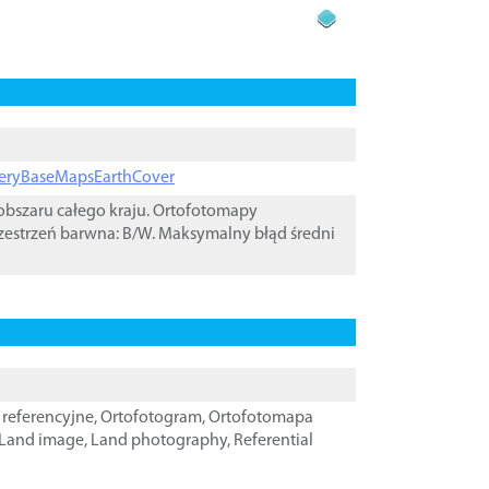
ageryBaseMapsEarthCover
bszaru całego kraju. Ortofotomapy
zestrzeń barwna: B/W. Maksymalny błąd średni
referencyjne
,
Ortofotogram
,
Ortofotomapa
Land image
,
Land photography
,
Referential