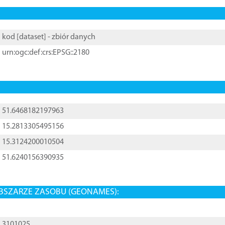
kod [
dataset
] - zbiór danych
urn:ogc:def:crs:EPSG::2180
51.6468182197963
15.2813305495156
15.3124200010504
51.6240156390935
BSZARZE ZASOBU (GEONAMES):
3101025