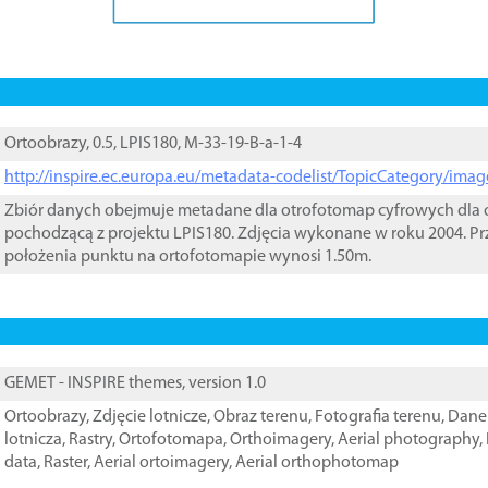
Ortoobrazy, 0.5, LPIS180, M-33-19-B-a-1-4
http://inspire.ec.europa.eu/metadata-codelist/TopicCategory/im
Zbiór danych obejmuje metadane dla otrofotomap cyfrowych dla o
pochodzącą z projektu LPIS180. Zdjęcia wykonane w roku 2004. Pr
położenia punktu na ortofotomapie wynosi 1.50m.
GEMET - INSPIRE themes, version 1.0
Ortoobrazy
,
Zdjęcie lotnicze
,
Obraz terenu
,
Fotografia terenu
,
Dane 
lotnicza
,
Rastry
,
Ortofotomapa
,
Orthoimagery
,
Aerial photography
,
data
,
Raster
,
Aerial ortoimagery
,
Aerial orthophotomap