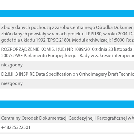
Zbiory danych pochodzą z zasobu Centralnego Ośrodka Dokumentacj
zbiór danych powstały w ramach projektu LPIS180, w roku 2004. 
godeł dla układu 1992 (EPSG:2180). Moduł archiwizacji: 1:5000. Ro
ROZPORZĄDZENIE KOMISJI (UE) NR 1089/2010 z dnia 23 listopada 
2007/2/WE Parlamentu Europejskiego i Rady w zakresie interopera
niezgodny
D2.8.III.3 INSPIRE Data Specification on Orthoimagery ֠Draft Techni
niezgodny
Centralny Ośrodek Dokumentacji Geodezyjnej i Kartograficznej w
+48225322501