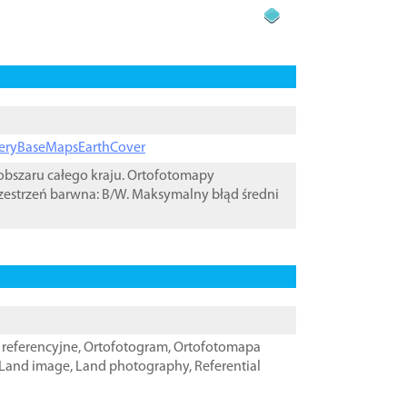
ageryBaseMapsEarthCover
bszaru całego kraju. Ortofotomapy
zestrzeń barwna: B/W. Maksymalny błąd średni
referencyjne
,
Ortofotogram
,
Ortofotomapa
Land image
,
Land photography
,
Referential