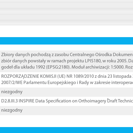
Zbiory danych pochodzą z zasobu Centralnego Ośrodka Dokumentacj
zbiór danych powstały w ramach projektu LPIS180, w roku 2005. 
godeł dla układu 1992 (EPSG:2180). Moduł archiwizacji: 1:5000. Ro
ROZPORZĄDZENIE KOMISJI (UE) NR 1089/2010 z dnia 23 listopada 
2007/2/WE Parlamentu Europejskiego i Rady w zakresie interopera
niezgodny
D2.8.III.3 INSPIRE Data Specification on Orthoimagery ֠Draft Techni
niezgodny