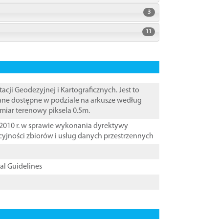
3
11
i Geodezyjnej i Kartograficznych. Jest to
Dane dostępne w podziale na arkusze według
zmiar terenowy piksela 0.5m.
2010 r. w sprawie wykonania dyrektywy
cyjności zbiorów i usług danych przestrzennych
cal Guidelines