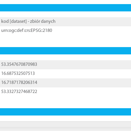
kod [
dataset
] - zbiór danych
urn:ogc:def:crs:EPSG::2180
53.3547670870983
16.687532507513
16.7187178206314
53.3327327468722