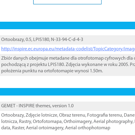
Ortoobrazy, 0.5, LPIS180, N-33-94-C-d-4-3
http://inspire.ec.europa.eu/metadata-codelist/TopicCategory/im
Zbiór danych obejmuje metadane dla otrofotomap cyfrowych dla o
pochodzącą z projektu LPIS180. Zdjęcia wykonane w roku 2005. Pr
położenia punktu na ortofotomapie wynosi 1.50m.
GEMET - INSPIRE themes, version 1.0
Ortoobrazy
,
Zdjęcie lotnicze
,
Obraz terenu
,
Fotografia terenu
,
Dane 
lotnicza
,
Rastry
,
Ortofotomapa
,
Orthoimagery
,
Aerial photography
,
data
,
Raster
,
Aerial ortoimagery
,
Aerial orthophotomap