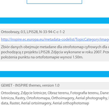
Ortoobrazy, 0.5, LPIS28, N-33-94-C-c-1-2
http://inspire.ec.europa.eu/metadata-codelist/TopicCategory/im
Zbiór danych obejmuje metadane dla otrofotomap cyfrowych dla o
pochodzącą z projektu LPIS28. Zdjęcia wykonane w roku 2007. Prz
położenia punktu na ortofotomapie wynosi 1.50m.
GEMET - INSPIRE themes, version 1.0
Ortoobrazy
,
Zdjęcie lotnicze
,
Obraz terenu
,
Fotografia terenu
,
Dane 
lotnicza
,
Rastry
,
Ortofotomapa
,
Orthoimagery
,
Aerial photography
,
data
,
Raster
,
Aerial ortoimagery
,
Aerial orthophotomap