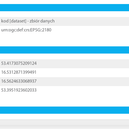
kod [
dataset
] - zbiór danych
urn:ogc:def:crs:EPSG::2180
53.4173075209124
16.5312871399491
16.5624633068937
53.3951923602033