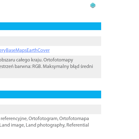
ageryBaseMapsEarthCover
bszaru całego kraju. Ortofotomapy
estrzeń barwna: RGB. Maksymalny błąd średni
referencyjne
,
Ortofotogram
,
Ortofotomapa
Land image
,
Land photography
,
Referential