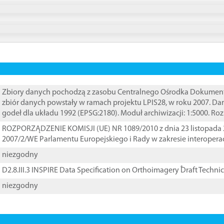
Zbiory danych pochodzą z zasobu Centralnego Ośrodka Dokumentacj
zbiór danych powstały w ramach projektu LPIS28, w roku 2007. D
godeł dla układu 1992 (EPSG:2180). Moduł archiwizacji: 1:5000. Ro
ROZPORZĄDZENIE KOMISJI (UE) NR 1089/2010 z dnia 23 listopada 
2007/2/WE Parlamentu Europejskiego i Rady w zakresie interopera
niezgodny
D2.8.III.3 INSPIRE Data Specification on Orthoimagery ֠Draft Techni
niezgodny