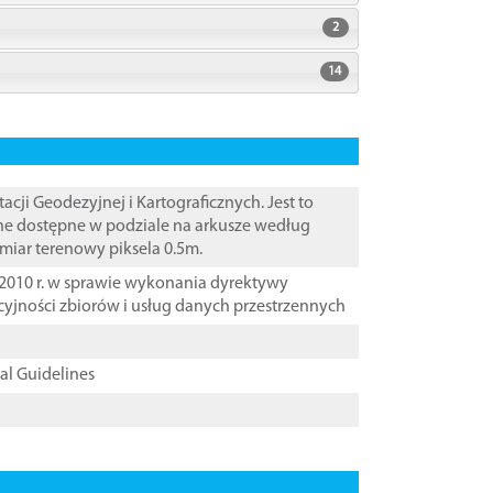
2
14
i Geodezyjnej i Kartograficznych. Jest to
ane dostępne w podziale na arkusze według
zmiar terenowy piksela 0.5m.
2010 r. w sprawie wykonania dyrektywy
cyjności zbiorów i usług danych przestrzennych
cal Guidelines