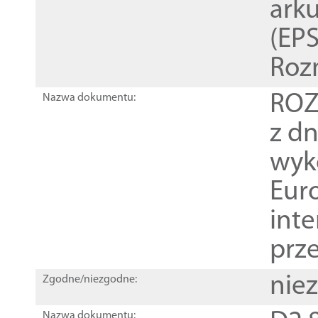
ark
(EPS
Roz
ROZ
Nazwa dokumentu:
z dn
wyk
Euro
inte
prz
nie
Zgodne/niezgodne:
Nazwa dokumentu: