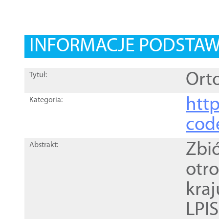
INFORMACJE PODSTA
Orto
Tytuł:
http
Kategoria:
cod
Zbi
Abstrakt:
otr
kra
LPI