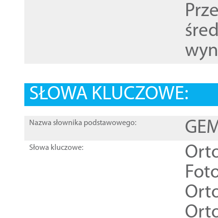
Prz
śre
wyn
SŁOWA KLUCZOWE:
GEME
Nazwa słownika podstawowego:
Ort
Słowa kluczowe:
Foto
Ort
Ort