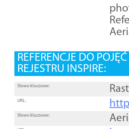
pho
Refe
Aer
REFERENCJE DO POJĘ
REJESTRU INSPIRE:
Rast
Słowo kluczowe:
htt
URL:
Aer
Słowo kluczowe: