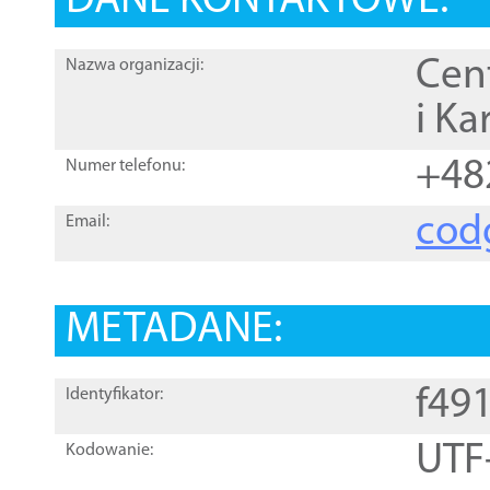
DANE KONTAKTOWE:
Cen
Nazwa organizacji:
i Ka
+48
Numer telefonu:
cod
Email:
METADANE:
f49
Identyfikator:
UTF
Kodowanie: