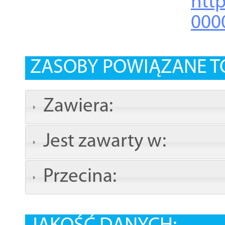
http
000
ZASOBY POWIĄZANE T
Zawiera:
Jest zawarty w:
Przecina: