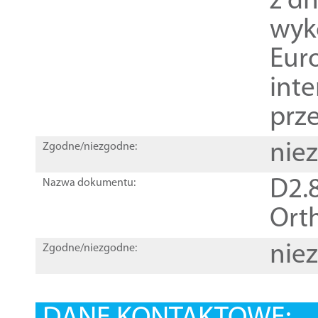
z dn
wyk
Euro
inte
prz
nie
Zgodne/niezgodne:
D2.8
Nazwa dokumentu:
Orth
nie
Zgodne/niezgodne: