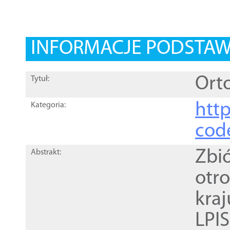
INFORMACJE PODSTA
Orto
Tytuł:
http
Kategoria:
cod
Zbi
Abstrakt:
otr
kra
LPI