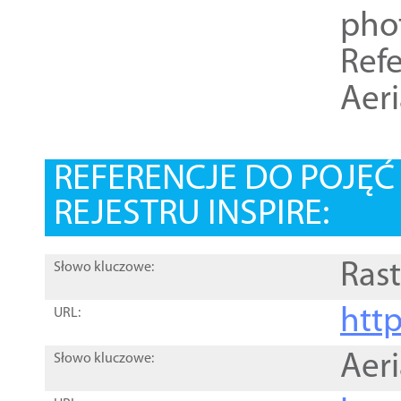
pho
Refe
Aer
REFERENCJE DO POJĘ
REJESTRU INSPIRE:
Rast
Słowo kluczowe:
htt
URL:
Aer
Słowo kluczowe: