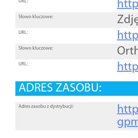
htt
URL:
Zdję
Słowo kluczowe:
htt
URL:
Ort
Słowo kluczowe:
http
URL:
ADRES ZASOBU:
http
Adres zasobu z dystrybucji:
gpm