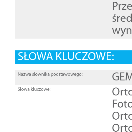
Prz
śre
wyn
SŁOWA KLUCZOWE:
GEME
Nazwa słownika podstawowego:
Ort
Słowa kluczowe:
Foto
Ort
Ort