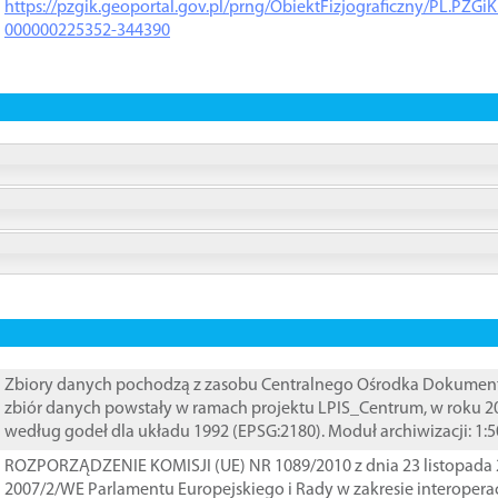
https://pzgik.geoportal.gov.pl/prng/ObiektFizjograficzny/PL.PZG
000000225352-344390
Zbiory danych pochodzą z zasobu Centralnego Ośrodka Dokumentacj
zbiór danych powstały w ramach projektu LPIS_Centrum, w roku 2
według godeł dla układu 1992 (EPSG:2180). Moduł archiwizacji: 1:5
ROZPORZĄDZENIE KOMISJI (UE) NR 1089/2010 z dnia 23 listopada 
2007/2/WE Parlamentu Europejskiego i Rady w zakresie interopera