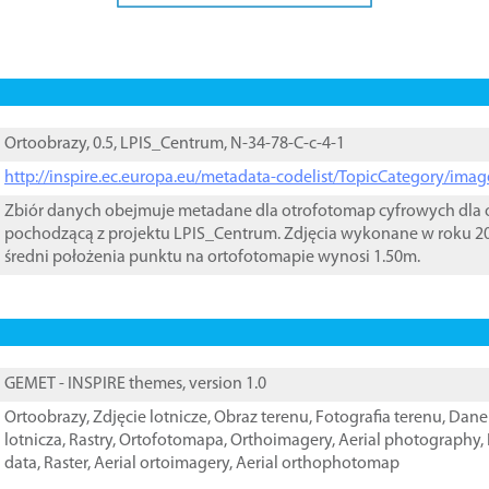
Ortoobrazy, 0.5, LPIS_Centrum, N-34-78-C-c-4-1
http://inspire.ec.europa.eu/metadata-codelist/TopicCategory/im
Zbiór danych obejmuje metadane dla otrofotomap cyfrowych dla o
pochodzącą z projektu LPIS_Centrum. Zdjęcia wykonane w roku 20
średni położenia punktu na ortofotomapie wynosi 1.50m.
GEMET - INSPIRE themes, version 1.0
Ortoobrazy
,
Zdjęcie lotnicze
,
Obraz terenu
,
Fotografia terenu
,
Dane 
lotnicza
,
Rastry
,
Ortofotomapa
,
Orthoimagery
,
Aerial photography
,
data
,
Raster
,
Aerial ortoimagery
,
Aerial orthophotomap