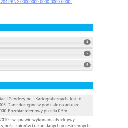
iK.204.PRNG.00000000-0000-0000-0000-
3
5
9
i Geodezyjnej i Kartograficznych. Jest to
005. Dane dostępne w podziale na arkusze
000. Rozmiar terenowy piksela 0.5m.
2010 r. w sprawie wykonania dyrektywy
cyjności zbiorów i usług danych przestrzennych