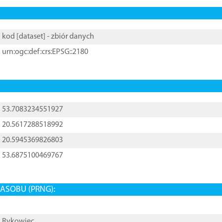
kod [
dataset
] - zbiór danych
urn:ogc:def:crs:EPSG::2180
53.7083234551927
20.5617288518992
20.5945369826803
53.6875100469767
ASOBU (PRNG):
Rykowiec