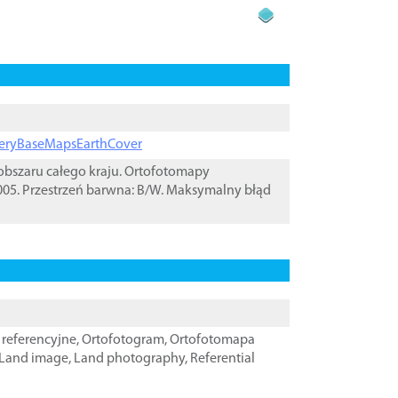
ageryBaseMapsEarthCover
bszaru całego kraju. Ortofotomapy
05. Przestrzeń barwna: B/W. Maksymalny błąd
referencyjne
,
Ortofotogram
,
Ortofotomapa
Land image
,
Land photography
,
Referential