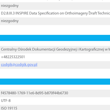
niezgodny
D2.8.III.3 INSPIRE Data Specification on Orthoimagery ֠Draft Techni
niezgodny
Centralny Ośrodek Dokumentacji Geodezyjnej i Kartograficznej w
+48225322501
codgik@codgik.gov.pl
f4578480-1769-11e6-8d95-b870f44b6730
UTF-8
ISO 19115