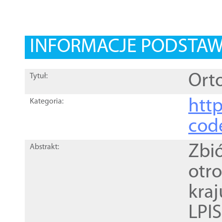
INFORMACJE PODSTA
Orto
Tytuł:
http
Kategoria:
cod
Zbi
Abstrakt:
otr
kra
LPI