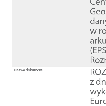
Cen
Geod
dan
w r
ark
(EPS
Roz
ROZ
Nazwa dokumentu:
z dn
wyk
Euro