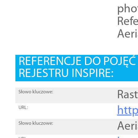
pho
Refe
Aer
REFERENCJE DO POJĘ
REJESTRU INSPIRE:
Rast
Słowo kluczowe:
htt
URL:
Aer
Słowo kluczowe: