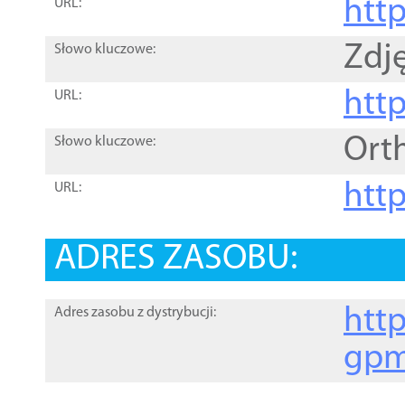
htt
URL:
Zdję
Słowo kluczowe:
htt
URL:
Ort
Słowo kluczowe:
http
URL:
ADRES ZASOBU:
http
Adres zasobu z dystrybucji:
gpm