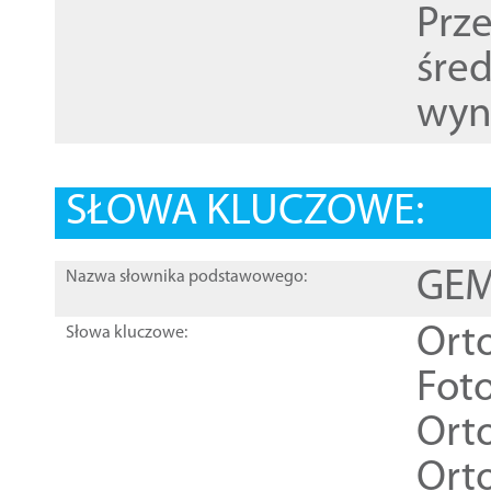
Prz
śre
wyn
SŁOWA KLUCZOWE:
GEME
Nazwa słownika podstawowego:
Ort
Słowa kluczowe:
Foto
Ort
Ort