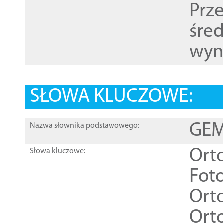
Prz
śre
wyn
SŁOWA KLUCZOWE:
GEME
Nazwa słownika podstawowego:
Ort
Słowa kluczowe:
Foto
Ort
Ort