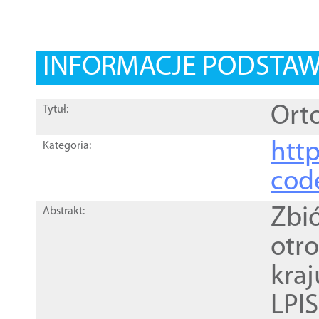
INFORMACJE PODSTA
Orto
Tytuł:
http
Kategoria:
cod
Zbi
Abstrakt:
otr
kra
LPI