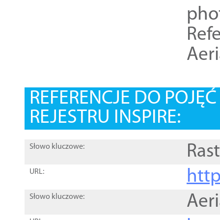
pho
Refe
Aer
REFERENCJE DO POJĘ
REJESTRU INSPIRE:
Rast
Słowo kluczowe:
htt
URL:
Aer
Słowo kluczowe: