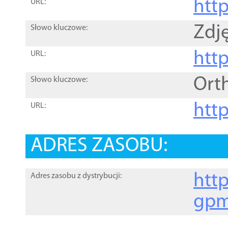
htt
URL:
Zdję
Słowo kluczowe:
htt
URL:
Ort
Słowo kluczowe:
http
URL:
ADRES ZASOBU:
http
Adres zasobu z dystrybucji:
gpm