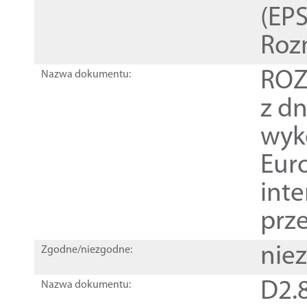
(EPS
Roz
ROZ
Nazwa dokumentu:
z dn
wyk
Euro
inte
prz
nie
Zgodne/niezgodne:
D2.8
Nazwa dokumentu: