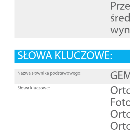
Prz
śre
wyn
SŁOWA KLUCZOWE:
GEME
Nazwa słownika podstawowego:
Ort
Słowa kluczowe:
Foto
Ort
Ort