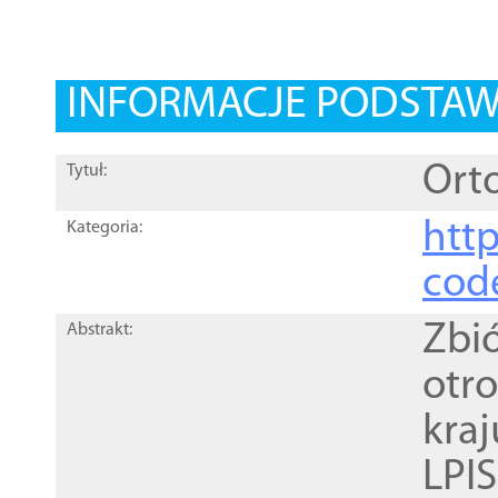
INFORMACJE PODSTA
Orto
Tytuł:
http
Kategoria:
cod
Zbi
Abstrakt:
otr
kra
LPI