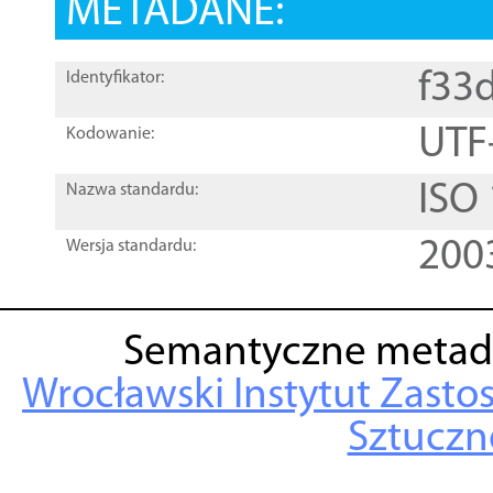
METADANE:
f33
Identyfikator:
UTF
Kodowanie:
ISO
Nazwa standardu:
200
Wersja standardu:
Semantyczne metad
Wrocławski Instytut Zasto
Sztuczne