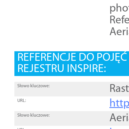
pho
Refe
Aer
REFERENCJE DO POJĘ
REJESTRU INSPIRE:
Rast
Słowo kluczowe:
htt
URL:
Aer
Słowo kluczowe: