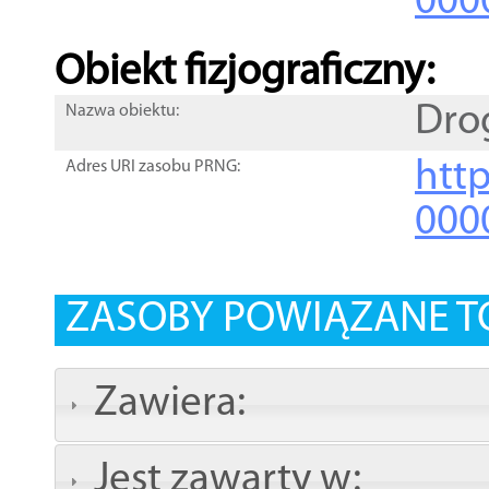
000
Obiekt fizjograficzny:
Dro
Nazwa obiektu:
http
Adres URI zasobu PRNG:
000
ZASOBY POWIĄZANE T
Zawiera:
Jest zawarty w: