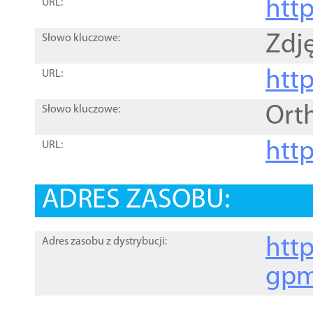
htt
URL:
Zdję
Słowo kluczowe:
htt
URL:
Ort
Słowo kluczowe:
http
URL:
ADRES ZASOBU:
http
Adres zasobu z dystrybucji:
gpm