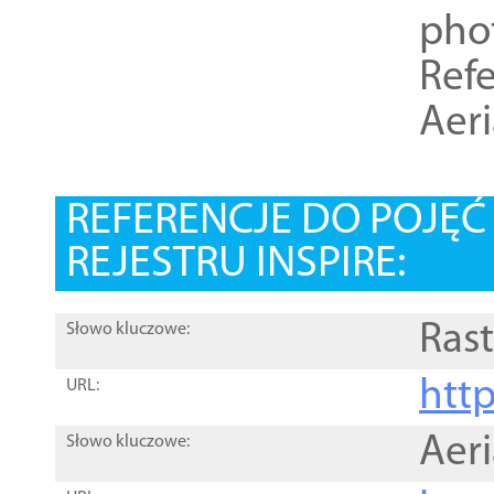
pho
Refe
Aer
REFERENCJE DO POJĘ
REJESTRU INSPIRE:
Rast
Słowo kluczowe:
htt
URL:
Aer
Słowo kluczowe: