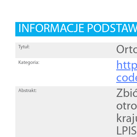
INFORMACJE PODSTA
Orto
Tytuł:
http
Kategoria:
cod
Zbi
Abstrakt:
otr
kra
LPI