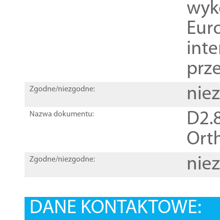
wyk
Euro
inte
prz
nie
Zgodne/niezgodne:
D2.8
Nazwa dokumentu:
Orth
nie
Zgodne/niezgodne:
DANE KONTAKTOWE: