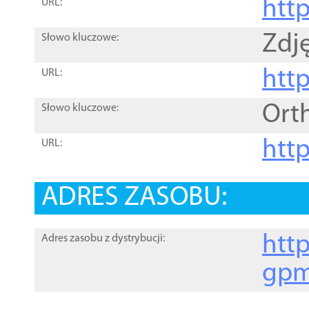
htt
URL:
Zdję
Słowo kluczowe:
htt
URL:
Ort
Słowo kluczowe:
http
URL:
ADRES ZASOBU:
http
Adres zasobu z dystrybucji:
gpm