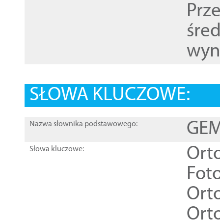
Prz
śre
wyn
SŁOWA KLUCZOWE:
GEME
Nazwa słownika podstawowego:
Ort
Słowa kluczowe:
Foto
Ort
Ort