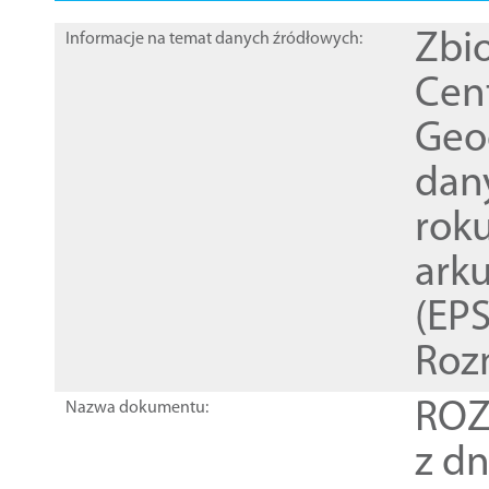
Zbi
Informacje na temat danych źródłowych:
Cen
Geod
dan
rok
ark
(EPS
Roz
ROZ
Nazwa dokumentu:
z dn