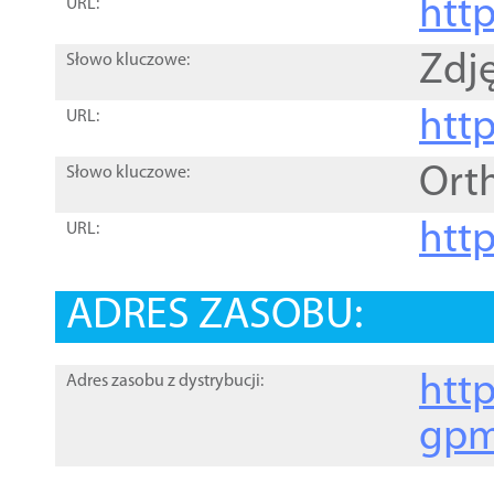
htt
URL:
Zdję
Słowo kluczowe:
htt
URL:
Ort
Słowo kluczowe:
http
URL:
ADRES ZASOBU:
http
Adres zasobu z dystrybucji:
gpm