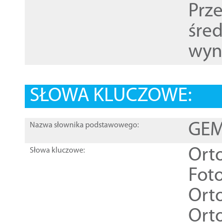
Prz
śre
wyn
SŁOWA KLUCZOWE:
GEME
Nazwa słownika podstawowego:
Ort
Słowa kluczowe:
Foto
Ort
Ort