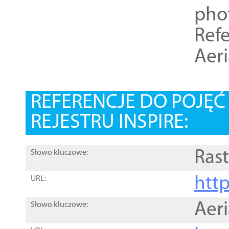
pho
Refe
Aer
REFERENCJE DO POJĘ
REJESTRU INSPIRE:
Rast
Słowo kluczowe:
htt
URL:
Aer
Słowo kluczowe: