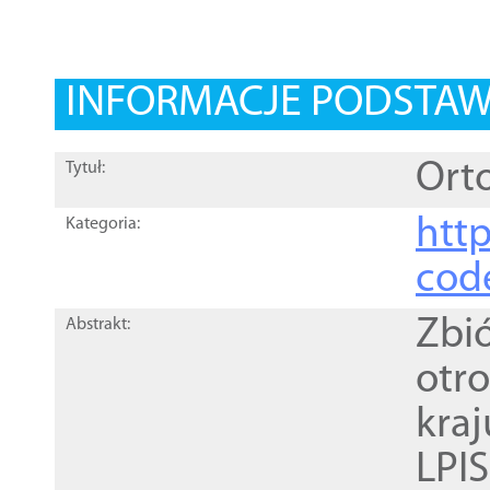
INFORMACJE PODSTA
Orto
Tytuł:
http
Kategoria:
cod
Zbi
Abstrakt:
otr
kra
LPI