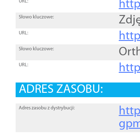
htt
URL:
Zdję
Słowo kluczowe:
htt
URL:
Ort
Słowo kluczowe:
http
URL:
ADRES ZASOBU:
http
Adres zasobu z dystrybucji:
gpm