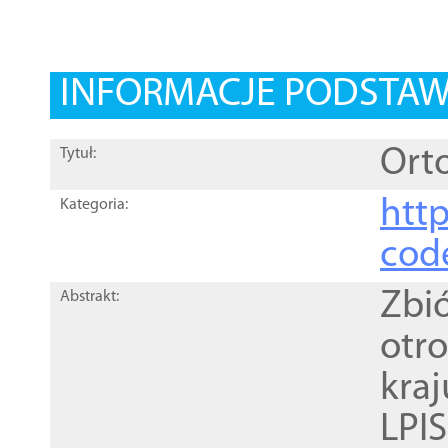
INFORMACJE PODSTA
Orto
Tytuł:
http
Kategoria:
cod
Zbi
Abstrakt:
otr
kra
LPI