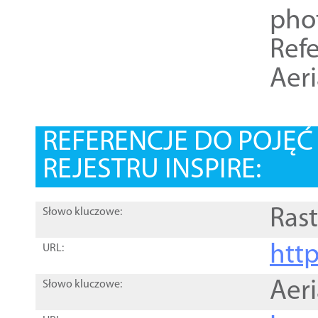
pho
Refe
Aer
REFERENCJE DO POJĘ
REJESTRU INSPIRE:
Rast
Słowo kluczowe:
htt
URL:
Aer
Słowo kluczowe: