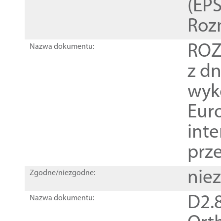
(EPS
Roz
ROZ
Nazwa dokumentu:
z dn
wyk
Euro
inte
prz
nie
Zgodne/niezgodne:
D2.8
Nazwa dokumentu: