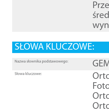
Prz
śre
wyn
SŁOWA KLUCZOWE:
GEME
Nazwa słownika podstawowego:
Ort
Słowa kluczowe:
Foto
Ort
Ort