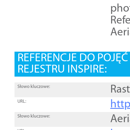
pho
Refe
Aer
REFERENCJE DO POJĘ
REJESTRU INSPIRE:
Rast
Słowo kluczowe:
htt
URL:
Aer
Słowo kluczowe: