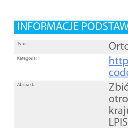
INFORMACJE PODSTA
Orto
Tytuł:
http
Kategoria:
cod
Zbi
Abstrakt:
otr
kra
LPI