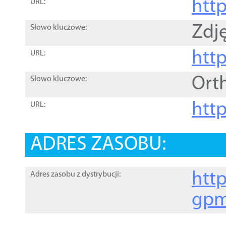
htt
URL:
Zdję
Słowo kluczowe:
htt
URL:
Ort
Słowo kluczowe:
http
URL:
ADRES ZASOBU:
http
Adres zasobu z dystrybucji:
gpm