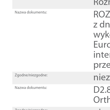
Roz
ROZ
Nazwa dokumentu:
z dn
wyk
Euro
inte
prz
nie
Zgodne/niezgodne:
D2.8
Nazwa dokumentu:
Orth