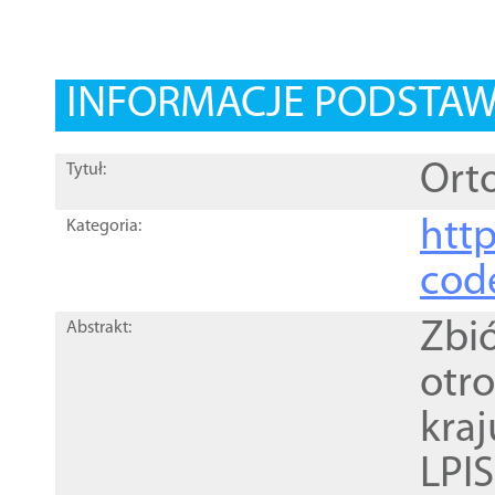
INFORMACJE PODSTA
Orto
Tytuł:
http
Kategoria:
cod
Zbi
Abstrakt:
otr
kra
LPI