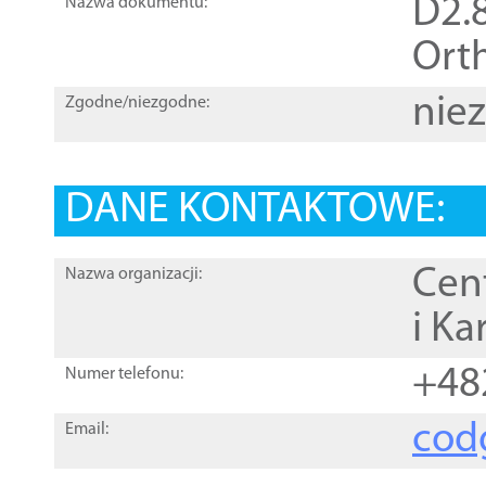
D2.8
Nazwa dokumentu:
Orth
nie
Zgodne/niezgodne:
DANE KONTAKTOWE:
Cen
Nazwa organizacji:
i Ka
+48
Numer telefonu:
cod
Email: