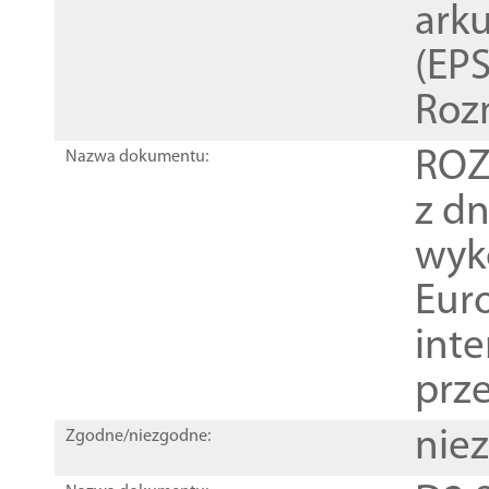
ark
(EPS
Roz
ROZ
Nazwa dokumentu:
z dn
wyk
Euro
inte
prz
nie
Zgodne/niezgodne: