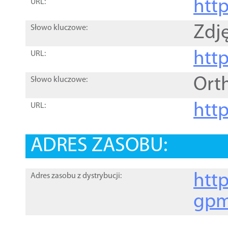
htt
URL:
Zdję
Słowo kluczowe:
htt
URL:
Ort
Słowo kluczowe:
http
URL:
ADRES ZASOBU:
http
Adres zasobu z dystrybucji:
gpm