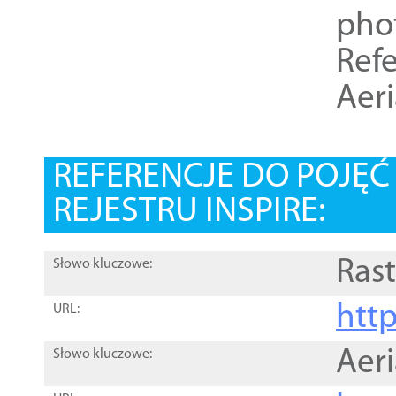
pho
Refe
Aer
REFERENCJE DO POJĘ
REJESTRU INSPIRE:
Rast
Słowo kluczowe:
htt
URL:
Aer
Słowo kluczowe: