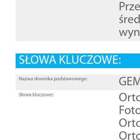
Prz
śre
wyn
SŁOWA KLUCZOWE:
GEME
Nazwa słownika podstawowego:
Ort
Słowa kluczowe:
Foto
Ort
Ort