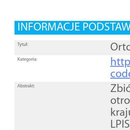
INFORMACJE PODSTA
Orto
Tytuł:
http
Kategoria:
cod
Zbi
Abstrakt:
otr
kra
LPI