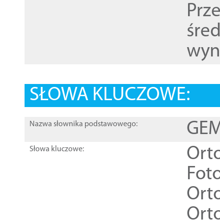
Prz
śre
wyn
SŁOWA KLUCZOWE:
GEME
Nazwa słownika podstawowego:
Ort
Słowa kluczowe:
Foto
Ort
Ort