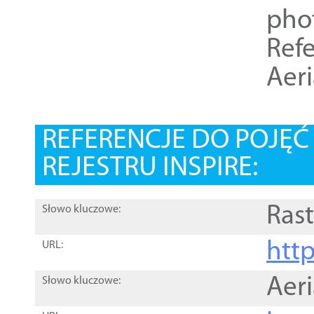
pho
Refe
Aer
REFERENCJE DO POJĘ
REJESTRU INSPIRE:
Rast
Słowo kluczowe:
htt
URL:
Aer
Słowo kluczowe: