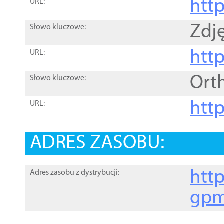
htt
URL:
Zdję
Słowo kluczowe:
htt
URL:
Ort
Słowo kluczowe:
http
URL:
ADRES ZASOBU:
http
Adres zasobu z dystrybucji:
gpm