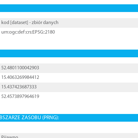
kod [
dataset
] - zbiór danych
urn:ogc:def:crs:EPSG::2180
52.4801100042903
15.4063269984412
15.437423687333
52.4573897964619
BSZARZE ZASOBU (PRNG):
Pijawno