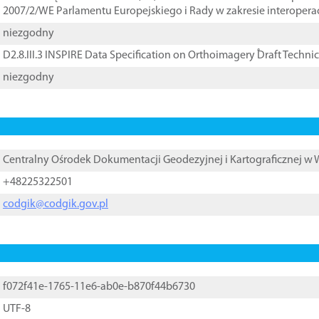
2007/2/WE Parlamentu Europejskiego i Rady w zakresie interopera
niezgodny
D2.8.III.3 INSPIRE Data Specification on Orthoimagery ֠Draft Techni
niezgodny
Centralny Ośrodek Dokumentacji Geodezyjnej i Kartograficznej w
+48225322501
codgik@codgik.gov.pl
f072f41e-1765-11e6-ab0e-b870f44b6730
UTF-8