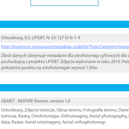
Ortoobrazy, 0.5, LPIS87, N-33-127-D-b-1-4
http://inspire.ec.europa.eu/metadata-codelist/TopicCategory/im
Zbiór danych obejmuje metadane dla otrofotomap cyfrowych dla o
pochodzącą z projektu LPIS87. Zdjęcia wykonane w roku 2010. Prz
położenia punktu na ortofotomapie wynosi 1.50m.
GEMET - INSPIRE themes, version 1.0
Ortoobrazy
,
Zdjęcie lotnicze
,
Obraz terenu
,
Fotografia terenu
,
Dane 
lotnicza
,
Rastry
,
Ortofotomapa
,
Orthoimagery
,
Aerial photography
,
data
,
Raster
,
Aerial ortoimagery
,
Aerial orthophotomap