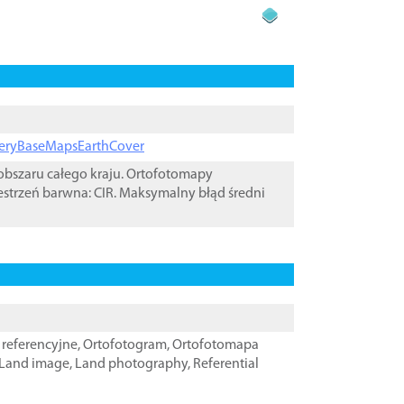
ageryBaseMapsEarthCover
bszaru całego kraju. Ortofotomapy
estrzeń barwna: CIR. Maksymalny błąd średni
referencyjne
,
Ortofotogram
,
Ortofotomapa
Land image
,
Land photography
,
Referential