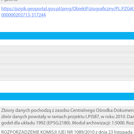
https://pzgik.geoportal.gov.pl/prng/ObiektFizjograficzny/PL.PZG
000000203713-317244
Zbiory danych pochodzą z zasobu Centralnego Ośrodka Dokumentacj
zbiór danych powstały w ramach projektu LPIS87, w roku 2010. D
godeł dla układu 1992 (EPSG:2180). Moduł archiwizacji: 1:5000. Ro
ROZPORZĄDZENIE KOMISJI (UE) NR 1089/2010 z dnia 23 listopada 