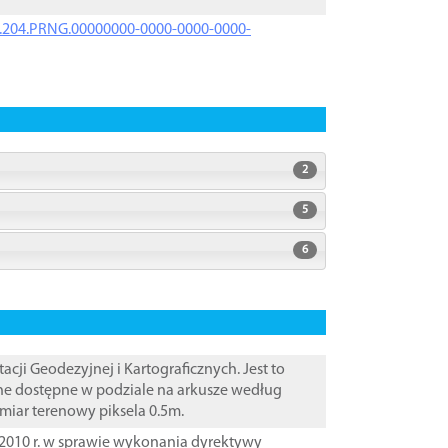
iK.204.PRNG.00000000-0000-0000-0000-
2
5
6
i Geodezyjnej i Kartograficznych. Jest to
ane dostępne w podziale na arkusze według
zmiar terenowy piksela 0.5m.
2010 r. w sprawie wykonania dyrektywy