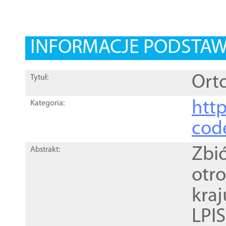
INFORMACJE PODSTA
Orto
Tytuł:
http
Kategoria:
cod
Zbi
Abstrakt:
otr
kra
LPI