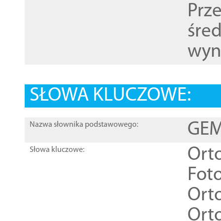
Prz
śre
wyn
SŁOWA KLUCZOWE:
GEME
Nazwa słownika podstawowego:
Ort
Słowa kluczowe:
Foto
Ort
Ort