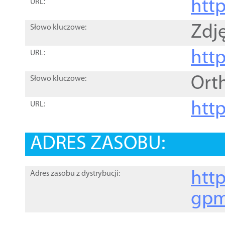
htt
URL:
Zdję
Słowo kluczowe:
htt
URL:
Ort
Słowo kluczowe:
http
URL:
ADRES ZASOBU:
http
Adres zasobu z dystrybucji:
gpm