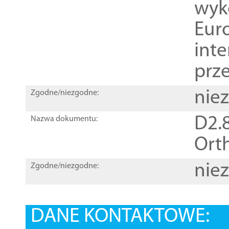
wyk
Euro
inte
prz
nie
Zgodne/niezgodne:
D2.8
Nazwa dokumentu:
Orth
nie
Zgodne/niezgodne:
DANE KONTAKTOWE: