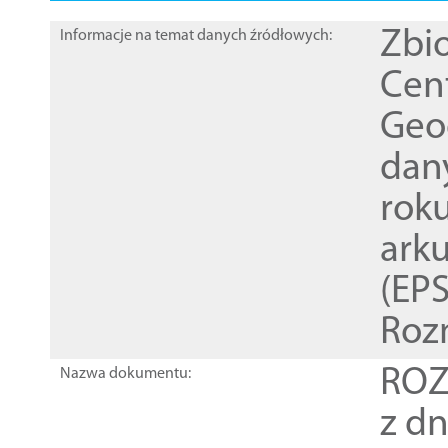
Zbi
Informacje na temat danych źródłowych:
Cen
Geod
dan
rok
ark
(EPS
Roz
ROZ
Nazwa dokumentu:
z dn