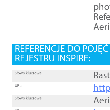
pho
Refe
Aer
REFERENCJE DO POJĘ
REJESTRU INSPIRE:
Rast
Słowo kluczowe:
htt
URL:
Aer
Słowo kluczowe: