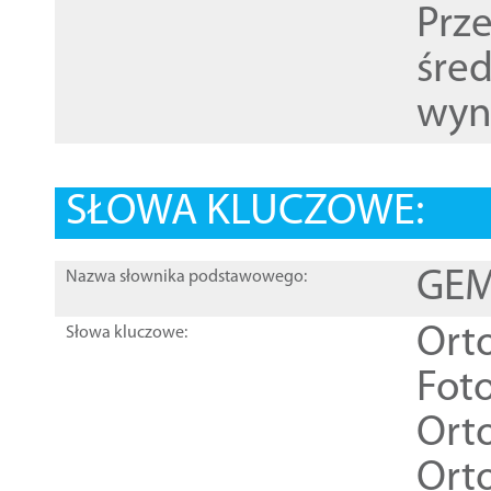
Prz
śre
wyn
SŁOWA KLUCZOWE:
GEME
Nazwa słownika podstawowego:
Ort
Słowa kluczowe:
Foto
Ort
Ort