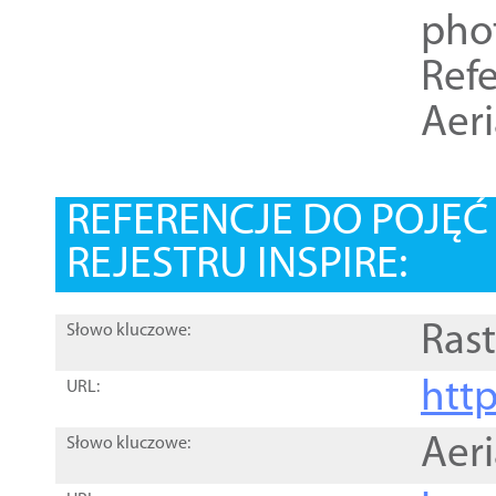
pho
Refe
Aer
REFERENCJE DO POJĘ
REJESTRU INSPIRE:
Rast
Słowo kluczowe:
htt
URL:
Aer
Słowo kluczowe: