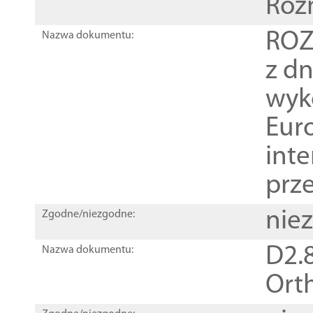
Roz
ROZ
Nazwa dokumentu:
z dn
wyk
Euro
inte
prz
nie
Zgodne/niezgodne:
D2.8
Nazwa dokumentu:
Orth