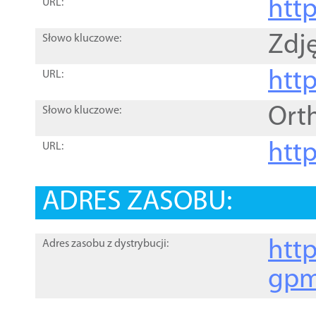
htt
URL:
Zdję
Słowo kluczowe:
htt
URL:
Ort
Słowo kluczowe:
http
URL:
ADRES ZASOBU:
http
Adres zasobu z dystrybucji:
gpm