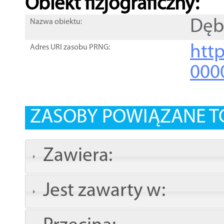
Obiekt fizjograficzny:
Dęb
Nazwa obiektu:
http
Adres URI zasobu PRNG:
000
ZASOBY POWIĄZANE T
Zawiera:
Jest zawarty w: