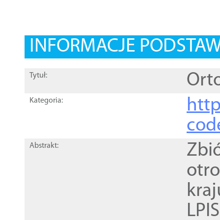
INFORMACJE PODSTA
Orto
Tytuł:
http
Kategoria:
cod
Zbi
Abstrakt:
otr
kra
LPI