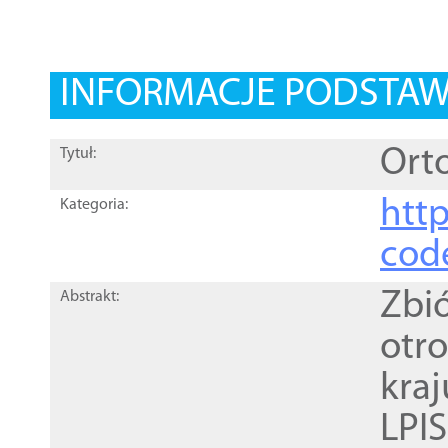
INFORMACJE PODSTA
Orto
Tytuł:
http
Kategoria:
cod
Zbi
Abstrakt:
otr
kra
LPI