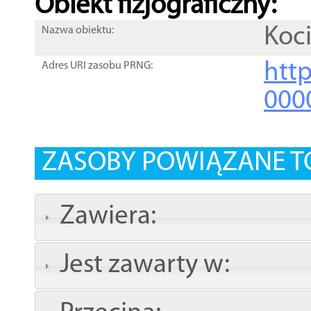
Obiekt fizjograficzny:
Koc
Nazwa obiektu:
http
Adres URI zasobu PRNG:
000
ZASOBY POWIĄZANE T
Zawiera:
Jest zawarty w: