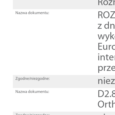
Roz
ROZ
Nazwa dokumentu:
z dn
wyk
Euro
inte
prz
nie
Zgodne/niezgodne:
D2.8
Nazwa dokumentu:
Orth