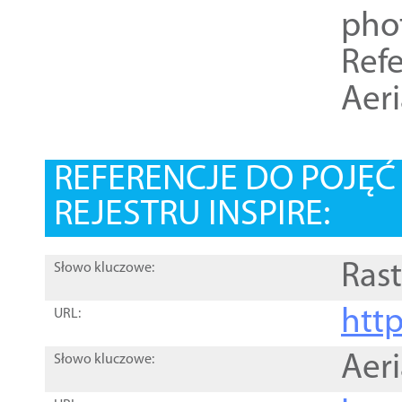
pho
Refe
Aer
REFERENCJE DO POJĘ
REJESTRU INSPIRE:
Rast
Słowo kluczowe:
htt
URL:
Aer
Słowo kluczowe: