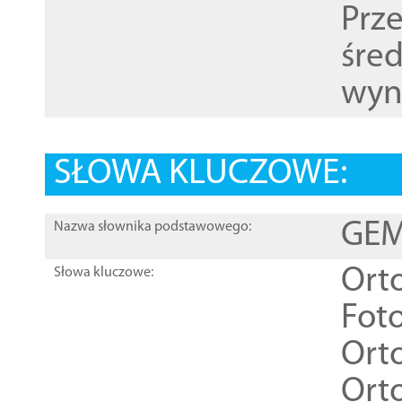
Prz
śre
wyn
SŁOWA KLUCZOWE:
GEME
Nazwa słownika podstawowego:
Ort
Słowa kluczowe:
Foto
Ort
Ort