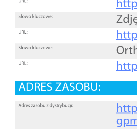
htt
URL:
Zdję
Słowo kluczowe:
htt
URL:
Ort
Słowo kluczowe:
http
URL:
ADRES ZASOBU:
http
Adres zasobu z dystrybucji:
gpm