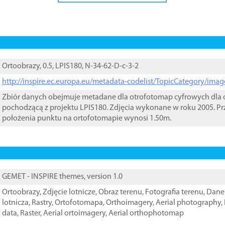
Ortoobrazy, 0.5, LPIS180, N-34-62-D-c-3-2
http://inspire.ec.europa.eu/metadata-codelist/TopicCategory/im
Zbiór danych obejmuje metadane dla otrofotomap cyfrowych dla o
pochodzącą z projektu LPIS180. Zdjęcia wykonane w roku 2005. Pr
położenia punktu na ortofotomapie wynosi 1.50m.
GEMET - INSPIRE themes, version 1.0
Ortoobrazy
,
Zdjęcie lotnicze
,
Obraz terenu
,
Fotografia terenu
,
Dane 
lotnicza
,
Rastry
,
Ortofotomapa
,
Orthoimagery
,
Aerial photography
,
data
,
Raster
,
Aerial ortoimagery
,
Aerial orthophotomap