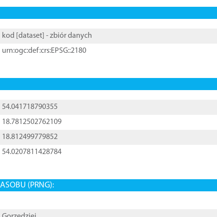
kod [
dataset
] - zbiór danych
urn:ogc:def:crs:EPSG::2180
54.041718790355
18.7812502762109
18.812499779852
54.0207811428784
ASOBU (PRNG):
Gorzędziej