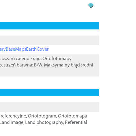
ageryBaseMapsEarthCover
bszaru całego kraju. Ortofotomapy
zestrzeń barwna: B/W. Maksymalny błąd średni
referencyjne
,
Ortofotogram
,
Ortofotomapa
Land image
,
Land photography
,
Referential