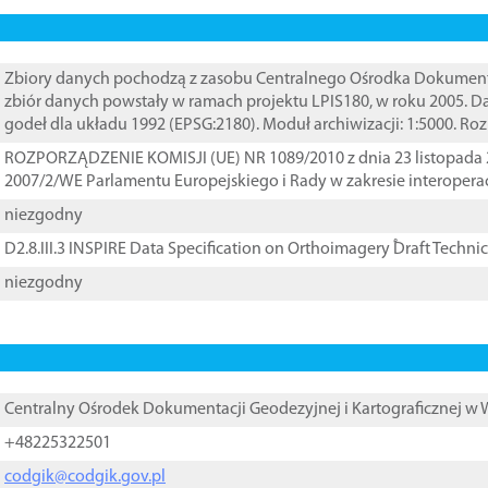
Zbiory danych pochodzą z zasobu Centralnego Ośrodka Dokumentacj
zbiór danych powstały w ramach projektu LPIS180, w roku 2005. 
godeł dla układu 1992 (EPSG:2180). Moduł archiwizacji: 1:5000. Ro
ROZPORZĄDZENIE KOMISJI (UE) NR 1089/2010 z dnia 23 listopada 
2007/2/WE Parlamentu Europejskiego i Rady w zakresie interopera
niezgodny
D2.8.III.3 INSPIRE Data Specification on Orthoimagery ֠Draft Techni
niezgodny
Centralny Ośrodek Dokumentacji Geodezyjnej i Kartograficznej w
+48225322501
codgik@codgik.gov.pl