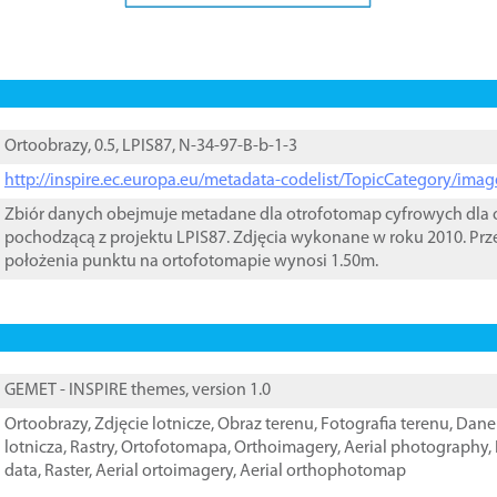
Ortoobrazy, 0.5, LPIS87, N-34-97-B-b-1-3
http://inspire.ec.europa.eu/metadata-codelist/TopicCategory/im
Zbiór danych obejmuje metadane dla otrofotomap cyfrowych dla o
pochodzącą z projektu LPIS87. Zdjęcia wykonane w roku 2010. Prz
położenia punktu na ortofotomapie wynosi 1.50m.
GEMET - INSPIRE themes, version 1.0
Ortoobrazy
,
Zdjęcie lotnicze
,
Obraz terenu
,
Fotografia terenu
,
Dane 
lotnicza
,
Rastry
,
Ortofotomapa
,
Orthoimagery
,
Aerial photography
,
data
,
Raster
,
Aerial ortoimagery
,
Aerial orthophotomap