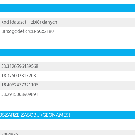
kod [
dataset
] - zbiór danych
urn:ogc:def:crs:EPSG::2180
53.3126596489568
18.375002317203
18.4062477321106
53.2915063909891
BSZARZE ZASOBU (GEONAMES):
3084825