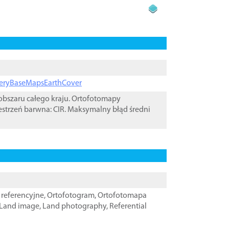
ageryBaseMapsEarthCover
bszaru całego kraju. Ortofotomapy
estrzeń barwna: CIR. Maksymalny błąd średni
referencyjne
,
Ortofotogram
,
Ortofotomapa
Land image
,
Land photography
,
Referential