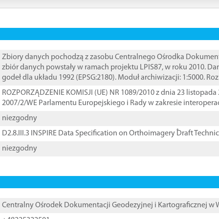
Zbiory danych pochodzą z zasobu Centralnego Ośrodka Dokumentacj
zbiór danych powstały w ramach projektu LPIS87, w roku 2010. D
godeł dla układu 1992 (EPSG:2180). Moduł archiwizacji: 1:5000. Ro
ROZPORZĄDZENIE KOMISJI (UE) NR 1089/2010 z dnia 23 listopada 
2007/2/WE Parlamentu Europejskiego i Rady w zakresie interopera
niezgodny
D2.8.III.3 INSPIRE Data Specification on Orthoimagery ֠Draft Techni
niezgodny
Centralny Ośrodek Dokumentacji Geodezyjnej i Kartograficznej w