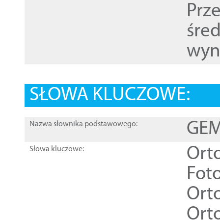
Prz
śre
wyn
SŁOWA KLUCZOWE:
GEME
Nazwa słownika podstawowego:
Ort
Słowa kluczowe:
Foto
Ort
Ort