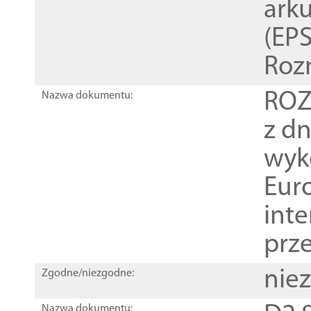
ark
(EPS
Roz
ROZ
Nazwa dokumentu:
z dn
wyk
Euro
inte
prz
nie
Zgodne/niezgodne:
Nazwa dokumentu: