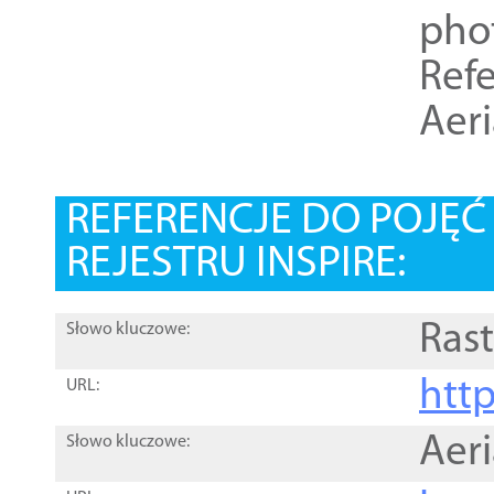
pho
Refe
Aer
REFERENCJE DO POJĘ
REJESTRU INSPIRE:
Rast
Słowo kluczowe:
htt
URL:
Aer
Słowo kluczowe: