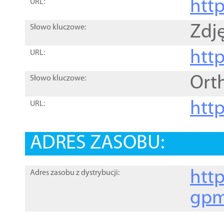
htt
URL:
Zdję
Słowo kluczowe:
htt
URL:
Ort
Słowo kluczowe:
http
URL:
ADRES ZASOBU:
http
Adres zasobu z dystrybucji:
gpm