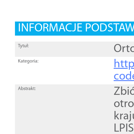
INFORMACJE PODSTA
Orto
Tytuł:
http
Kategoria:
cod
Zbi
Abstrakt:
otr
kra
LPI