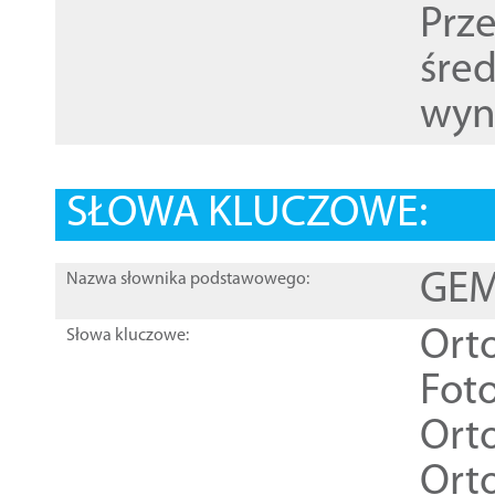
Prz
śre
wyn
SŁOWA KLUCZOWE:
GEME
Nazwa słownika podstawowego:
Ort
Słowa kluczowe:
Foto
Ort
Ort