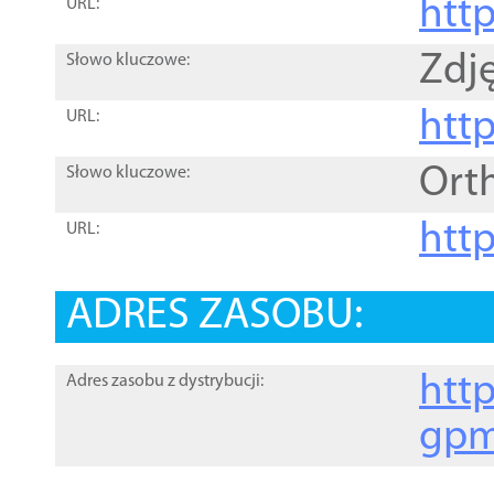
htt
URL:
Zdję
Słowo kluczowe:
htt
URL:
Ort
Słowo kluczowe:
http
URL:
ADRES ZASOBU:
http
Adres zasobu z dystrybucji:
gpm