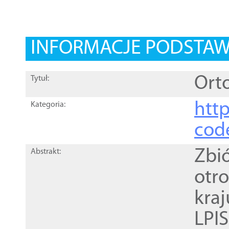
INFORMACJE PODSTA
Orto
Tytuł:
http
Kategoria:
cod
Zbi
Abstrakt:
otr
kra
LPI