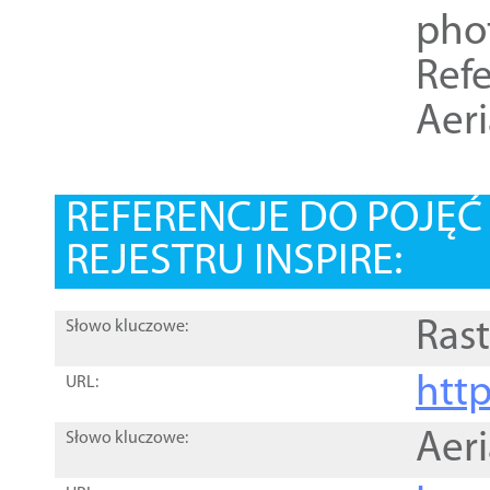
pho
Refe
Aer
REFERENCJE DO POJĘ
REJESTRU INSPIRE:
Rast
Słowo kluczowe:
htt
URL:
Aer
Słowo kluczowe: