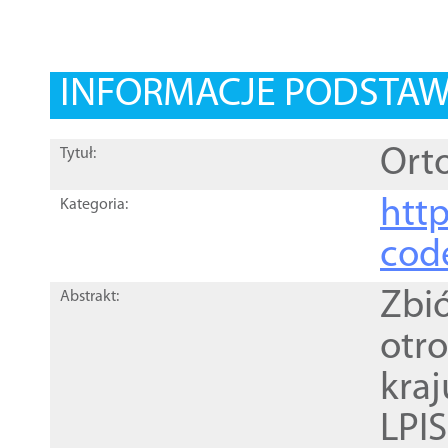
INFORMACJE PODSTA
Orto
Tytuł:
http
Kategoria:
cod
Zbi
Abstrakt:
otr
kra
LPI