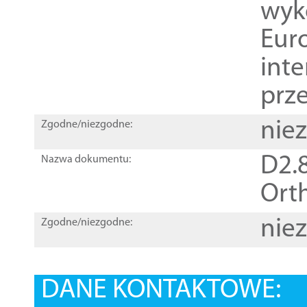
wyk
Euro
inte
prz
nie
Zgodne/niezgodne:
D2.8
Nazwa dokumentu:
Orth
nie
Zgodne/niezgodne:
DANE KONTAKTOWE: