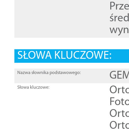
Prz
śre
wyn
SŁOWA KLUCZOWE:
GEME
Nazwa słownika podstawowego:
Ort
Słowa kluczowe:
Foto
Ort
Ort