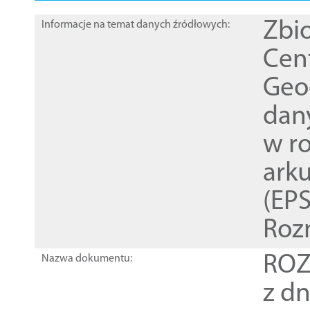
Zbi
Informacje na temat danych źródłowych:
Cen
Geod
dan
w r
ark
(EPS
Roz
ROZ
Nazwa dokumentu:
z dn