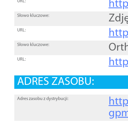
htt
URL:
Zdję
Słowo kluczowe:
htt
URL:
Ort
Słowo kluczowe:
http
URL:
ADRES ZASOBU:
http
Adres zasobu z dystrybucji:
gpm