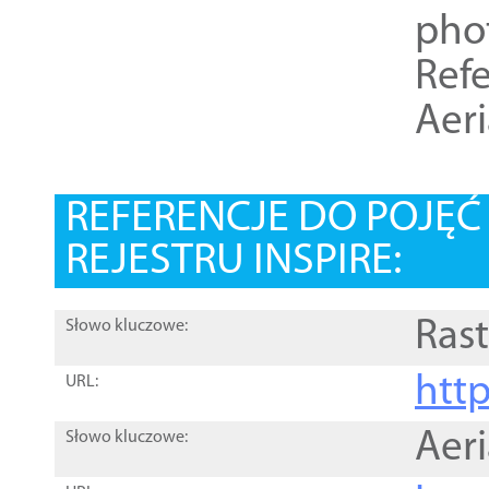
pho
Refe
Aer
REFERENCJE DO POJĘ
REJESTRU INSPIRE:
Rast
Słowo kluczowe:
htt
URL:
Aer
Słowo kluczowe: