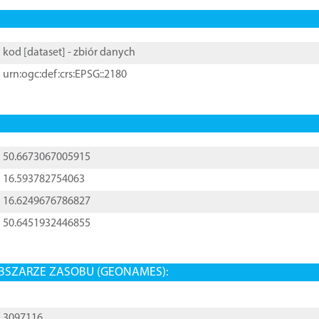
kod [
dataset
] - zbiór danych
urn:ogc:def:crs:EPSG::2180
50.6673067005915
16.593782754063
16.6249676786827
50.6451932446855
BSZARZE ZASOBU (GEONAMES):
3097116