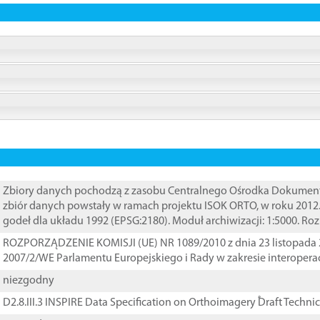
Zbiory danych pochodzą z zasobu Centralnego Ośrodka Dokumentacj
zbiór danych powstały w ramach projektu ISOK ORTO, w roku 2012
godeł dla układu 1992 (EPSG:2180). Moduł archiwizacji: 1:5000. Ro
ROZPORZĄDZENIE KOMISJI (UE) NR 1089/2010 z dnia 23 listopada 
2007/2/WE Parlamentu Europejskiego i Rady w zakresie interopera
niezgodny
D2.8.III.3 INSPIRE Data Specification on Orthoimagery ֠Draft Techni