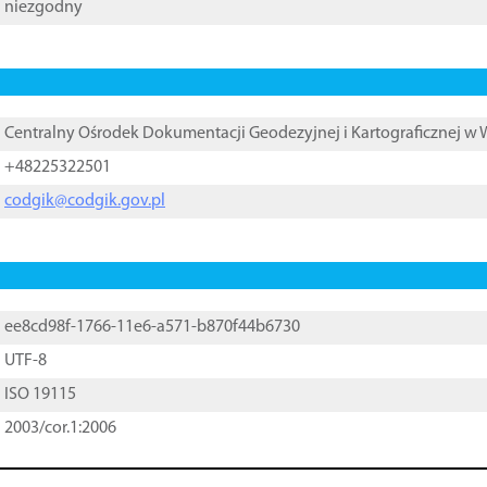
niezgodny
Centralny Ośrodek Dokumentacji Geodezyjnej i Kartograficznej w
+48225322501
codgik@codgik.gov.pl
ee8cd98f-1766-11e6-a571-b870f44b6730
UTF-8
ISO 19115
2003/cor.1:2006