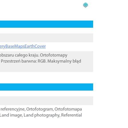
ageryBaseMapsEarthCover
bszaru całego kraju. Ortofotomapy
 Przestrzeń barwna: RGB. Maksymalny błąd
referencyjne
,
Ortofotogram
,
Ortofotomapa
Land image
,
Land photography
,
Referential