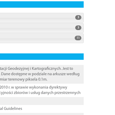
3
3
11
i Geodezyjnej i Kartograficznych. Jest to
. Dane dostępne w podziale na arkusze według
zmiar terenowy piksela 0.1m.
2010 r. w sprawie wykonania dyrektywy
cyjności zbiorów i usług danych przestrzennych
cal Guidelines