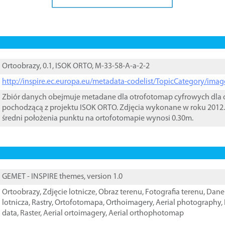
Ortoobrazy, 0.1, ISOK ORTO, M-33-58-A-a-2-2
http://inspire.ec.europa.eu/metadata-codelist/TopicCategory/im
Zbiór danych obejmuje metadane dla otrofotomap cyfrowych dla o
pochodzącą z projektu ISOK ORTO. Zdjęcia wykonane w roku 2012.
średni położenia punktu na ortofotomapie wynosi 0.30m.
GEMET - INSPIRE themes, version 1.0
Ortoobrazy
,
Zdjęcie lotnicze
,
Obraz terenu
,
Fotografia terenu
,
Dane 
lotnicza
,
Rastry
,
Ortofotomapa
,
Orthoimagery
,
Aerial photography
,
data
,
Raster
,
Aerial ortoimagery
,
Aerial orthophotomap