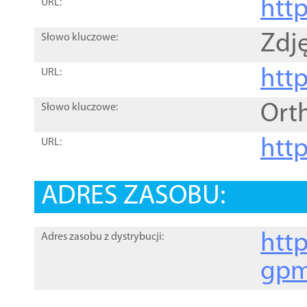
htt
URL:
Zdję
Słowo kluczowe:
htt
URL:
Ort
Słowo kluczowe:
http
URL:
ADRES ZASOBU:
http
Adres zasobu z dystrybucji:
gpm