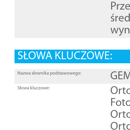
Prz
śre
wyn
SŁOWA KLUCZOWE:
GEME
Nazwa słownika podstawowego:
Ort
Słowa kluczowe:
Foto
Ort
Ort