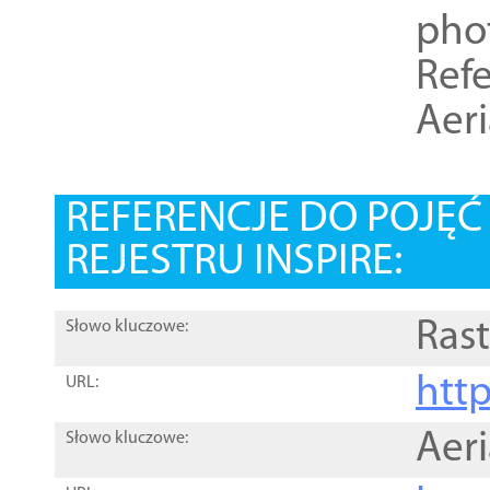
pho
Refe
Aer
REFERENCJE DO POJĘ
REJESTRU INSPIRE:
Rast
Słowo kluczowe:
htt
URL:
Aer
Słowo kluczowe: