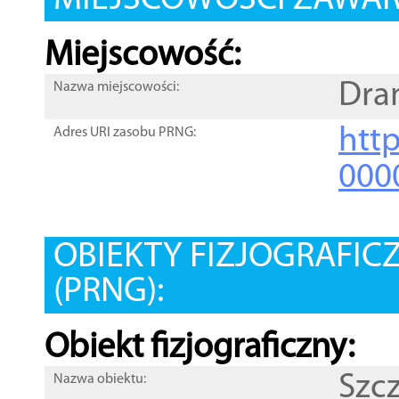
MIEJSCOWOŚCI ZAWART
Miejscowość:
Dra
Nazwa miejscowości:
htt
Adres URI zasobu PRNG:
000
OBIEKTY FIZJOGRAFIC
(PRNG):
Obiekt fizjograficzny:
Szc
Nazwa obiektu: