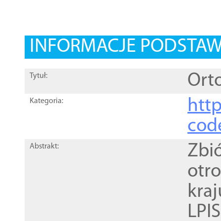
INFORMACJE PODSTA
Orto
Tytuł:
http
Kategoria:
cod
Zbi
Abstrakt:
otr
kra
LPI