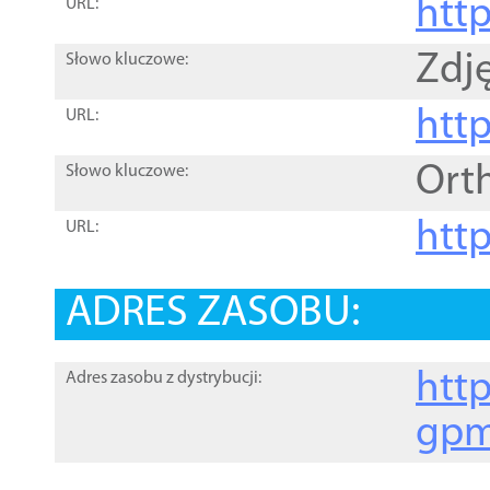
htt
URL:
Zdję
Słowo kluczowe:
htt
URL:
Ort
Słowo kluczowe:
http
URL:
ADRES ZASOBU:
http
Adres zasobu z dystrybucji:
gpm