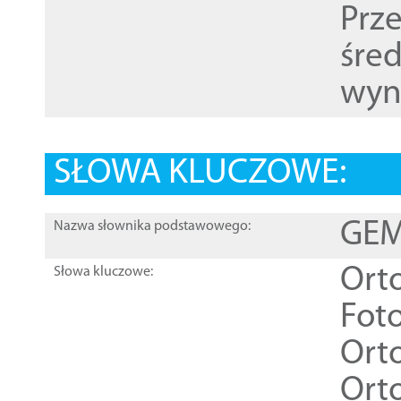
Prz
śre
wyn
SŁOWA KLUCZOWE:
GEME
Nazwa słownika podstawowego:
Ort
Słowa kluczowe:
Foto
Ort
Ort