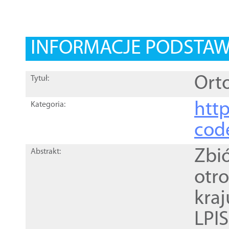
INFORMACJE PODSTA
Orto
Tytuł:
http
Kategoria:
cod
Zbi
Abstrakt:
otr
kra
LPI