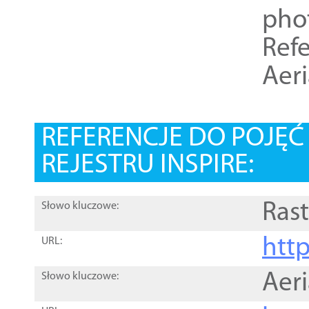
pho
Refe
Aer
REFERENCJE DO POJĘ
REJESTRU INSPIRE:
Rast
Słowo kluczowe:
htt
URL:
Aer
Słowo kluczowe: