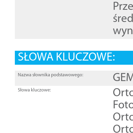
Prz
śre
wyn
SŁOWA KLUCZOWE:
GEME
Nazwa słownika podstawowego:
Ort
Słowa kluczowe:
Foto
Ort
Ort