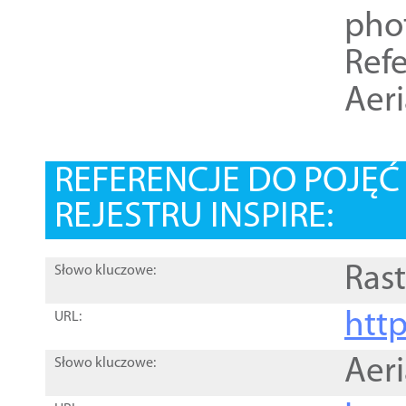
pho
Refe
Aer
REFERENCJE DO POJĘ
REJESTRU INSPIRE:
Rast
Słowo kluczowe:
htt
URL:
Aer
Słowo kluczowe: