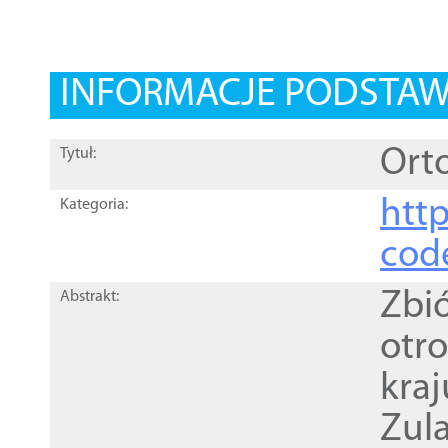
INFORMACJE PODSTA
Orto
Tytuł:
http
Kategoria:
cod
Zbi
Abstrakt:
otr
kra
Zul