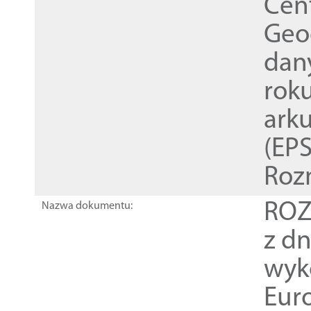
Cen
Geod
dan
rok
ark
(EPS
Roz
ROZ
Nazwa dokumentu:
z dn
wyk
Euro