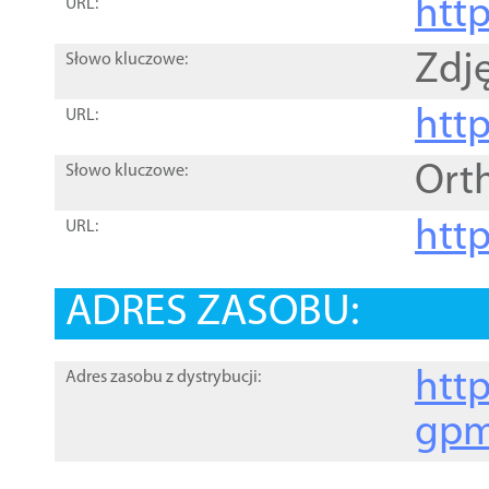
htt
URL:
Zdję
Słowo kluczowe:
htt
URL:
Ort
Słowo kluczowe:
http
URL:
ADRES ZASOBU:
http
Adres zasobu z dystrybucji:
gpm