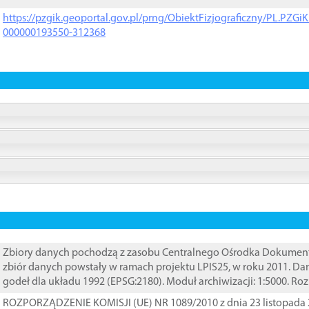
https://pzgik.geoportal.gov.pl/prng/ObiektFizjograficzny/PL.PZG
000000193550-312368
Zbiory danych pochodzą z zasobu Centralnego Ośrodka Dokumentacj
zbiór danych powstały w ramach projektu LPIS25, w roku 2011. D
godeł dla układu 1992 (EPSG:2180). Moduł archiwizacji: 1:5000. Ro
ROZPORZĄDZENIE KOMISJI (UE) NR 1089/2010 z dnia 23 listopada 