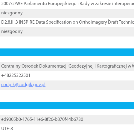
2007/2/WE Parlamentu Europejskiego i Rady w zakresie interopera
niezgodny
D2.8.III.3 INSPIRE Data Specification on Orthoimagery ֠Draft Techni
niezgodny
Centralny Ośrodek Dokumentacji Geodezyjnej i Kartograficznej w
+48225322501
codgik@codgik.gov.pl
ed9305b0-1765-11e6-8f26-b870f44b6730
UTF-8