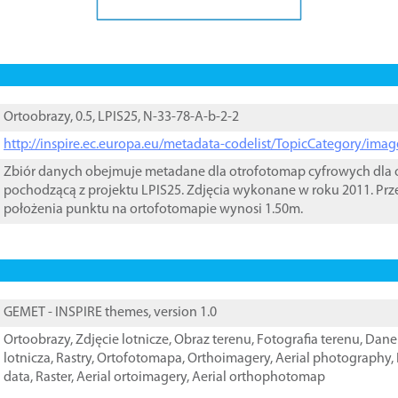
Ortoobrazy, 0.5, LPIS25, N-33-78-A-b-2-2
http://inspire.ec.europa.eu/metadata-codelist/TopicCategory/im
Zbiór danych obejmuje metadane dla otrofotomap cyfrowych dla o
pochodzącą z projektu LPIS25. Zdjęcia wykonane w roku 2011. Prz
położenia punktu na ortofotomapie wynosi 1.50m.
GEMET - INSPIRE themes, version 1.0
Ortoobrazy
,
Zdjęcie lotnicze
,
Obraz terenu
,
Fotografia terenu
,
Dane 
lotnicza
,
Rastry
,
Ortofotomapa
,
Orthoimagery
,
Aerial photography
,
data
,
Raster
,
Aerial ortoimagery
,
Aerial orthophotomap