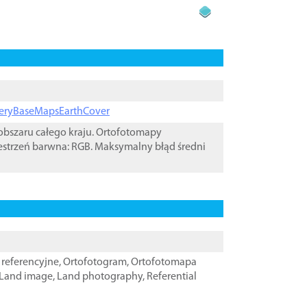
ageryBaseMapsEarthCover
bszaru całego kraju. Ortofotomapy
estrzeń barwna: RGB. Maksymalny błąd średni
referencyjne
,
Ortofotogram
,
Ortofotomapa
Land image
,
Land photography
,
Referential