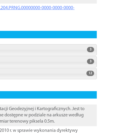
iK.204.PRNG.00000000-0000-0000-0000-
3
3
12
i Geodezyjnej i Kartograficznych. Jest to
ane dostępne w podziale na arkusze według
zmiar terenowy piksela 0.5m.
2010 r. w sprawie wykonania dyrektywy