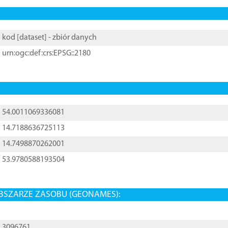
kod [
dataset
] - zbiór danych
urn:ogc:def:crs:EPSG::2180
54.0011069336081
14.7188636725113
14.7498870262001
53.9780588193504
BSZARZE ZASOBU (GEONAMES):
3096761