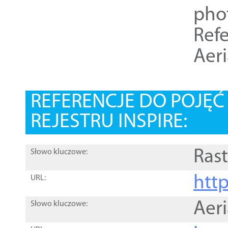
pho
Refe
Aer
REFERENCJE DO POJĘ
REJESTRU INSPIRE:
Rast
Słowo kluczowe:
htt
URL:
Aer
Słowo kluczowe: