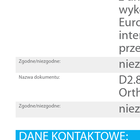
wyk
Euro
inte
prz
nie
Zgodne/niezgodne:
D2.8
Nazwa dokumentu:
Orth
nie
Zgodne/niezgodne:
DANE KONTAKTOWE: