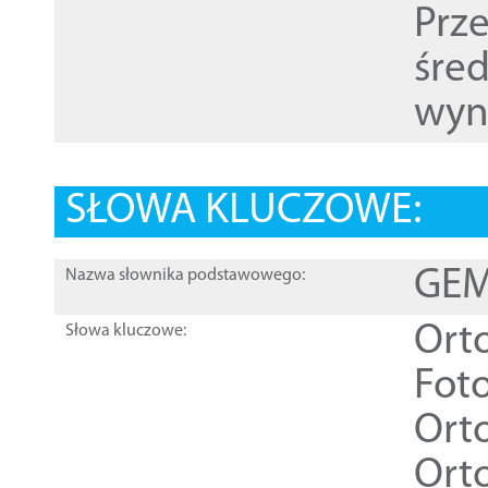
Prz
śre
wyn
SŁOWA KLUCZOWE:
GEME
Nazwa słownika podstawowego:
Ort
Słowa kluczowe:
Foto
Ort
Ort