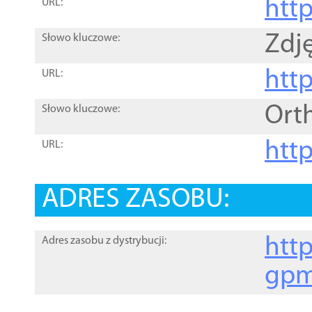
htt
URL:
Zdję
Słowo kluczowe:
htt
URL:
Ort
Słowo kluczowe:
http
URL:
ADRES ZASOBU:
http
Adres zasobu z dystrybucji:
gpm