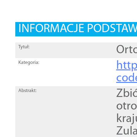
INFORMACJE PODSTA
Orto
Tytuł:
http
Kategoria:
cod
Zbi
Abstrakt:
otr
kra
Zul