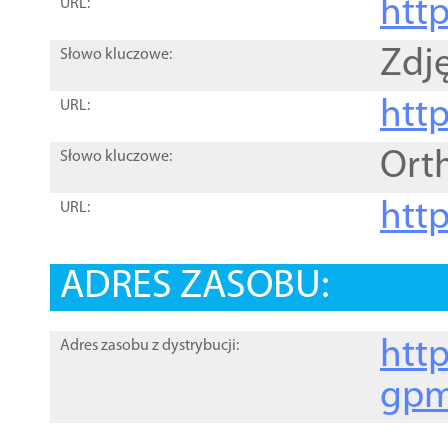
htt
URL:
Zdję
Słowo kluczowe:
htt
URL:
Ort
Słowo kluczowe:
http
URL:
ADRES ZASOBU:
http
Adres zasobu z dystrybucji:
gpm