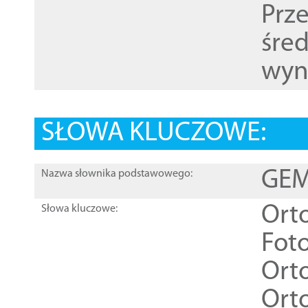
Prz
śre
wyn
SŁOWA KLUCZOWE:
GEME
Nazwa słownika podstawowego:
Ort
Słowa kluczowe:
Foto
Ort
Ort