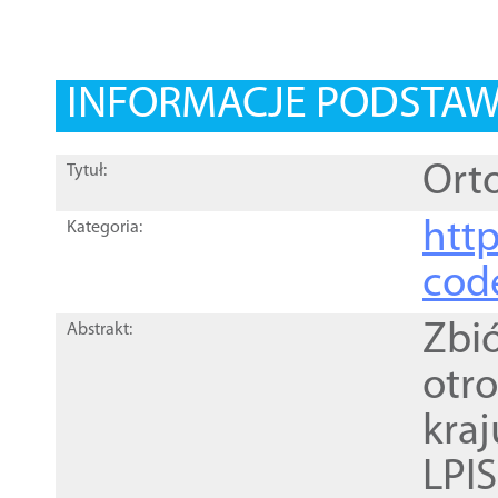
INFORMACJE PODSTA
Orto
Tytuł:
http
Kategoria:
cod
Zbi
Abstrakt:
otr
kra
LPI