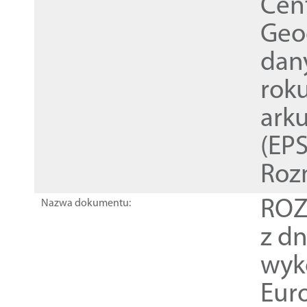
Cen
Geod
dan
rok
ark
(EPS
Roz
ROZ
Nazwa dokumentu:
z dn
wyk
Euro