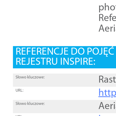
pho
Refe
Aer
REFERENCJE DO POJĘ
REJESTRU INSPIRE:
Rast
Słowo kluczowe:
htt
URL:
Aer
Słowo kluczowe: