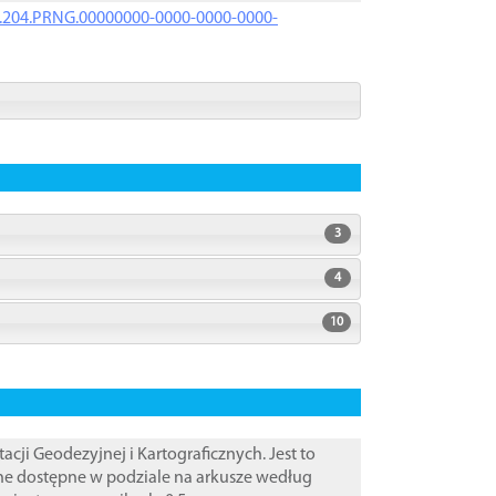
iK.204.PRNG.00000000-0000-0000-0000-
3
4
10
i Geodezyjnej i Kartograficznych. Jest to
ane dostępne w podziale na arkusze według