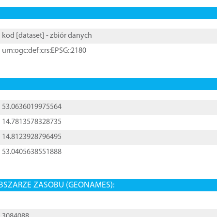
kod [
dataset
] - zbiór danych
urn:ogc:def:crs:EPSG::2180
53.0636019975564
14.7813578328735
14.8123928796495
53.0405638551888
BSZARZE ZASOBU (GEONAMES):
3084088