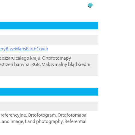
ageryBaseMapsEarthCover
bszaru całego kraju. Ortofotomapy
estrzeń barwna: RGB. Maksymalny błąd średni
referencyjne
,
Ortofotogram
,
Ortofotomapa
Land image
,
Land photography
,
Referential