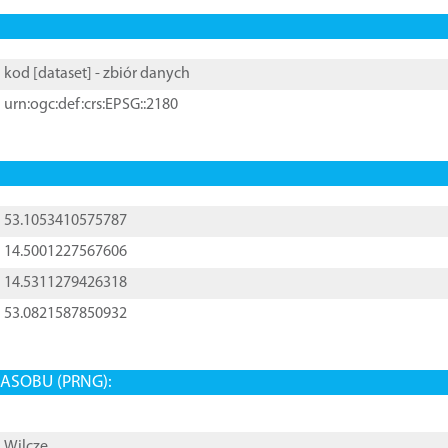
kod [
dataset
] - zbiór danych
urn:ogc:def:crs:EPSG::2180
53.1053410575787
14.5001227567606
14.5311279426318
53.0821587850932
ASOBU (PRNG):
Wilcze