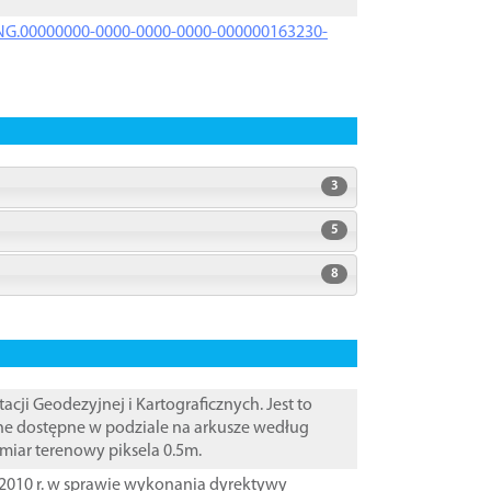
PRNG.00000000-0000-0000-0000-000000163230-
3
5
8
i Geodezyjnej i Kartograficznych. Jest to
ane dostępne w podziale na arkusze według
zmiar terenowy piksela 0.5m.
2010 r. w sprawie wykonania dyrektywy