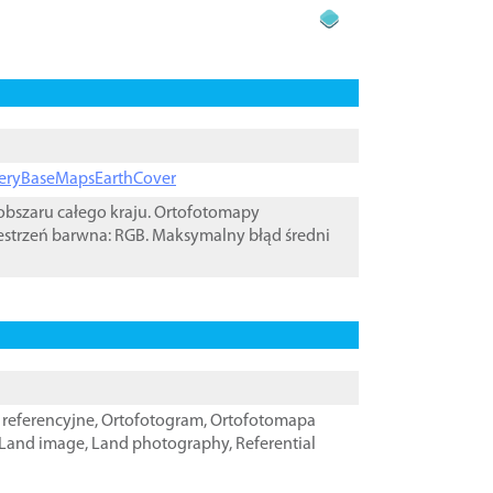
ageryBaseMapsEarthCover
bszaru całego kraju. Ortofotomapy
estrzeń barwna: RGB. Maksymalny błąd średni
referencyjne
,
Ortofotogram
,
Ortofotomapa
Land image
,
Land photography
,
Referential