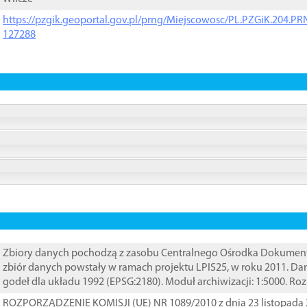
https://pzgik.geoportal.gov.pl/prng/Miejscowosc/PL.PZGiK.204.
127288
Zbiory danych pochodzą z zasobu Centralnego Ośrodka Dokumentacj
zbiór danych powstały w ramach projektu LPIS25, w roku 2011. D
godeł dla układu 1992 (EPSG:2180). Moduł archiwizacji: 1:5000. Ro
ROZPORZĄDZENIE KOMISJI (UE) NR 1089/2010 z dnia 23 listopada 