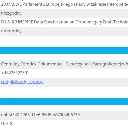
2007/2/WE Parlamentu Europejskiego i Rady w zakresie interopera
niezgodny
D2.8.III.3 INSPIRE Data Specification on Orthoimagery ֠Draft Techni
niezgodny
Centralny Ośrodek Dokumentacji Geodezyjnej i Kartograficznej w
+48225322501
codgik@codgik.gov.pl
ebbfa540-1765-11e6-85d5-b870f44b6730
UTF-8