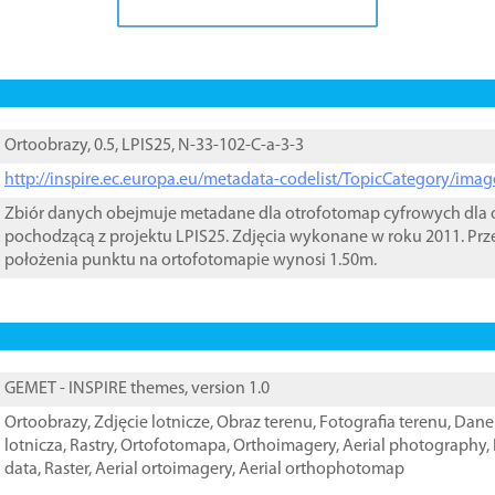
Ortoobrazy, 0.5, LPIS25, N-33-102-C-a-3-3
http://inspire.ec.europa.eu/metadata-codelist/TopicCategory/im
Zbiór danych obejmuje metadane dla otrofotomap cyfrowych dla o
pochodzącą z projektu LPIS25. Zdjęcia wykonane w roku 2011. Prz
położenia punktu na ortofotomapie wynosi 1.50m.
GEMET - INSPIRE themes, version 1.0
Ortoobrazy
,
Zdjęcie lotnicze
,
Obraz terenu
,
Fotografia terenu
,
Dane 
lotnicza
,
Rastry
,
Ortofotomapa
,
Orthoimagery
,
Aerial photography
,
data
,
Raster
,
Aerial ortoimagery
,
Aerial orthophotomap