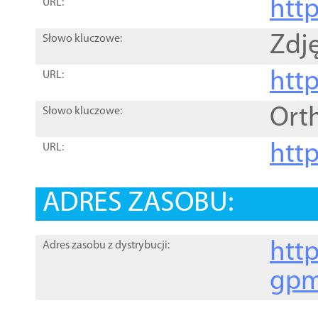
htt
URL:
Zdję
Słowo kluczowe:
htt
URL:
Ort
Słowo kluczowe:
http
URL:
ADRES ZASOBU:
http
Adres zasobu z dystrybucji:
gpm