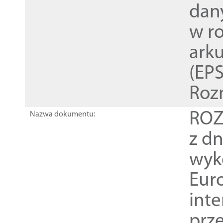
dan
w r
ark
(EPS
Roz
ROZ
Nazwa dokumentu:
z dn
wyk
Euro
inte
prz