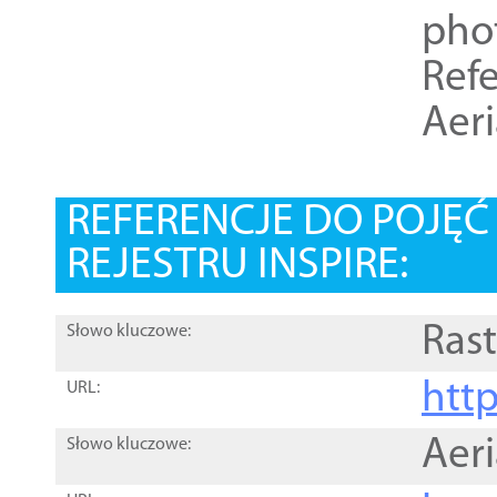
pho
Refe
Aer
REFERENCJE DO POJĘ
REJESTRU INSPIRE:
Rast
Słowo kluczowe:
htt
URL:
Aer
Słowo kluczowe: