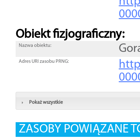
http
000
Obiekt fizjograficzny:
Gor
Nazwa obiektu:
http
Adres URI zasobu PRNG:
000
Pokaż wszystkie
ZASOBY POWIĄZANE T