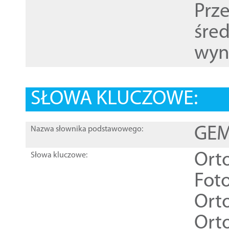
Prz
śre
wyn
SŁOWA KLUCZOWE:
GEME
Nazwa słownika podstawowego:
Ort
Słowa kluczowe:
Foto
Ort
Ort