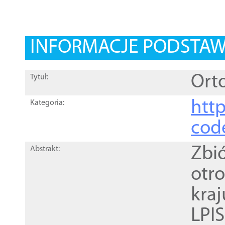
INFORMACJE PODSTA
Orto
Tytuł:
http
Kategoria:
cod
Zbi
Abstrakt:
otr
kra
LPI