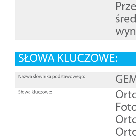
Prz
śre
wyn
SŁOWA KLUCZOWE:
GEME
Nazwa słownika podstawowego:
Ort
Słowa kluczowe:
Foto
Ort
Ort