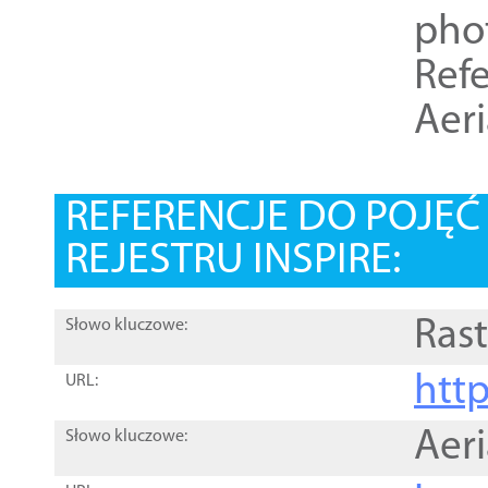
pho
Refe
Aer
REFERENCJE DO POJĘ
REJESTRU INSPIRE:
Rast
Słowo kluczowe:
htt
URL:
Aer
Słowo kluczowe: