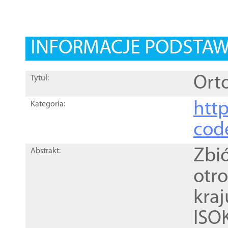
INFORMACJE PODSTA
Orto
Tytuł:
http
Kategoria:
cod
Zbi
Abstrakt:
otr
kra
ISO