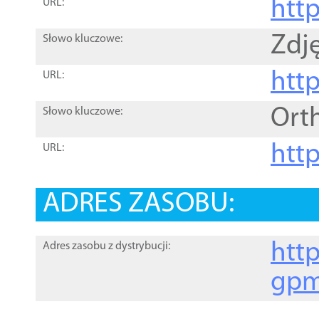
htt
URL:
Zdję
Słowo kluczowe:
htt
URL:
Ort
Słowo kluczowe:
http
URL:
ADRES ZASOBU:
http
Adres zasobu z dystrybucji:
gpm